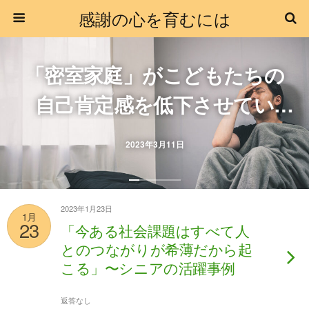
感謝の心を育むには
「密室家庭」がこどもたちの
自己肯定感を低下させてい
る！
2023年3月11日
2023年1月23日
1月
23
「今ある社会課題はすべて人
とのつながりが希薄だから起
こる」〜シニアの活躍事例
返答なし