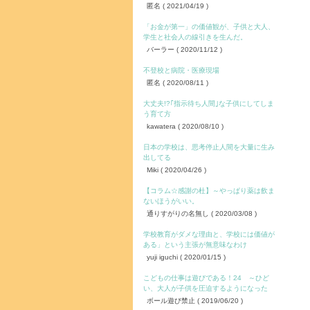
匿名
( 2021/04/19 )
「お金が第一」の価値観が、子供と大人、
学生と社会人の線引きを生んだ。
バーラー
( 2020/11/12 )
不登校と病院・医療現場
匿名
( 2020/08/11 )
大丈夫!?｢指示待ち人間｣な子供にしてしま
う育て方
kawatera
( 2020/08/10 )
日本の学校は、思考停止人間を大量に生み
出してる
Miki
( 2020/04/26 )
【コラム☆感謝の杜】～やっぱり薬は飲ま
ないほうがいい。
通りすがりの名無し
( 2020/03/08 )
学校教育がダメな理由と、学校には価値が
ある」という主張が無意味なわけ
yuji iguchi
( 2020/01/15 )
こどもの仕事は遊びである！24 ～ひど
い、大人が子供を圧迫するようになった
ボール遊び禁止
( 2019/06/20 )