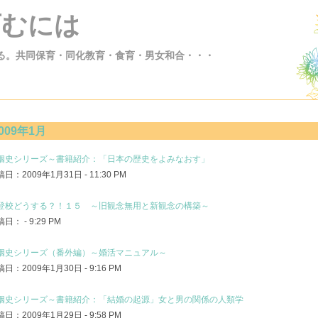
育むには
る。共同保育・同化教育・食育・男女和合・・・
009年1月
姻史シリーズ～書籍紹介：「日本の歴史をよみなおす」
日：2009年1月31日 - 11:30 PM
登校どうする？！１５ ～旧観念無用と新観念の構築～
日： - 9:29 PM
姻史シリーズ（番外編）～婚活マニュアル～
日：2009年1月30日 - 9:16 PM
姻史シリーズ～書籍紹介：「結婚の起源」女と男の関係の人類学
日：2009年1月29日 - 9:58 PM