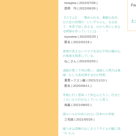
himejima
( 2022/07/09 )
Pa
西岡 均
( 2022/06/28 )
【コラム】 「褒められる、素敵な自分」
ト
が人生の目標の「いい子ちゃん」を止め
て、本音で話し合える、心から充たし合え
る関係を作っていくには・・・？
toyosima
( 2022/02/25 )
匿名
( 2022/02/19 )
表情の見えないマスク生活が子供の脳や心
の発達を阻害している。
ねこさん
( 2022/02/03 )
成績が悪くて何が悪い。成績と人間力は無
縁、むしろ反比例するのが現実。
重曹＋クエン酸
( 2021/11/13 )
匿名
( 2020/09/11 )
学校に行く意味って何なんだろう。行きた
くないなら行かなくていいと思う。
南薗
( 2021/08/02 )
謎ルールがやめられない日本の小学校
三毛猫
( 2021/05/26 )
嘘つきは泥棒のはじまり？子どもの嘘に気
づいたら