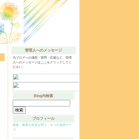
管理人へのメッセージ
当ブログへの感想・質問・応援など、管理
人へのメッセージは
ココ
をクリックしてく
ださい。
Blog内検索
検
索:
プロフィール
家庭・教育の本質を問う：８つの追求テー
マ