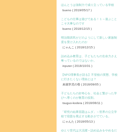
ほんとうは強制力で成り立っている学校
bueno
( 2019/05/17 )
こどもの仕事は遊びである！１～遊ぶこと
こそ大事なのです
bueno
( 2018/12/15 )
明治期庶民がどのようにして新しい家族制
度を受け入れたのか
にゃんこ
( 2018/12/15 )
詰め込み教育は、子どもたちの生命力さえ
奪っているのではないか。
inputer
( 2018/10/31 )
【NPO理事長が語る】不登校の実態、学校
に行きたくない理由とは？
未就学児の母
( 2018/09/05 )
子どもたちの好奇心を、社会と繋がった学
びへ導くのが教育の役割。
tsuguo-kodera
( 2018/08/11 )
「研究の結果宿題はムダ」～世界の公立学
校で宿題を廃止する動きがでている。
にゃんた
( 2018/05/13 )
ゆとり世代は大活躍～詰め込みをやめるだ