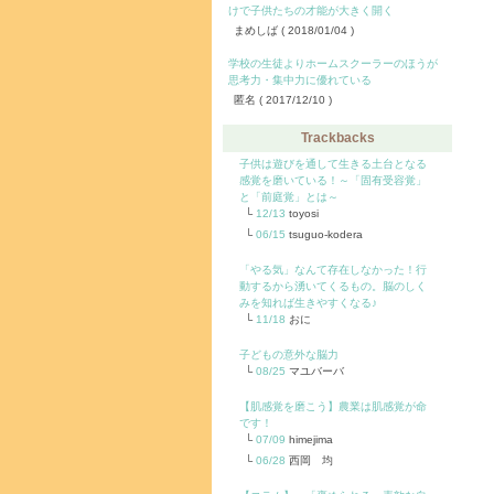
けで子供たちの才能が大きく開く
まめしば
( 2018/01/04 )
学校の生徒よりホームスクーラーのほうが
思考力・集中力に優れている
匿名
( 2017/12/10 )
Trackbacks
子供は遊びを通して生きる土台となる
感覚を磨いている！～「固有受容覚」
と「前庭覚」とは～
12/13
toyosi
06/15
tsuguo-kodera
「やる気」なんて存在しなかった！行
動するから湧いてくるもの。脳のしく
みを知れば生きやすくなる♪
11/18
おに
子どもの意外な脳力
08/25
マユバーバ
【肌感覚を磨こう】農業は肌感覚が命
です！
07/09
himejima
06/28
西岡 均