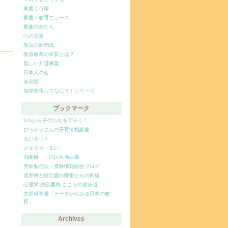
家庭と市場
家庭・教育ニュース
家族のかたち
心の欠陥
教育の新潮流
教育改革の本質とは？
新しい介護事業
日本人の心
未分類
知能進化ってなに？！シリーズ
ブックマーク
2chから子供たちを守ろう！
ぴっかりさんの子育て相談室
るいネット
メルマガ・るい
内閣府 「国民生活白書」
受験勉強法・受験情報総合ブログ
境界例と自己愛の障害からの回復
心理学 総合案内 こころの散歩道
文部科学省「データからみる日本の教
育」
Archives