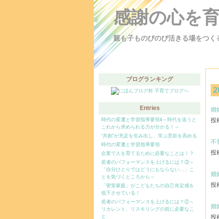
感謝の心を
親も子ものびのび活きる場をつく
ブログランキング
2
Entries
婚
時代の変遷と学習指導要領Ⅱ～時代を追うと
投稿
これから求められる力が分かる！～
“共創”が充足を生み出し、学ぶ意欲を高める
不
時代の変遷と学習指導要領
投稿
企業で人を育てるために必要なことは！？
若者のパフォーマンスを上げるには？③～
「自分ひとりではどうにもならない…」こ
婚
とを気づくところから～
投稿
「密室家庭」がこどもたちの自己肯定感を
低下させている！
若者のパフォーマンスを上げるには？②～
婚
リカレント、リスキリングの前に必要なこ
と
投稿