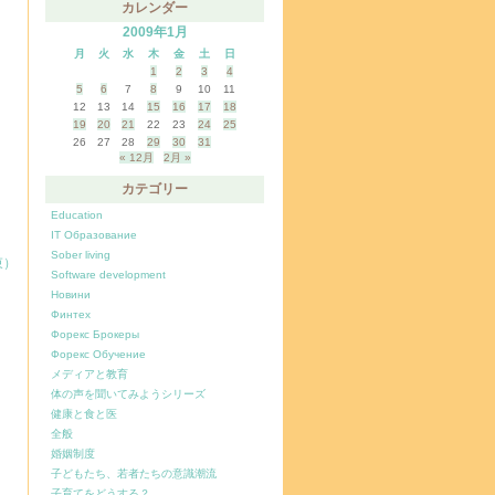
カレンダー
2009年1月
月
火
水
木
金
土
日
1
2
3
4
5
6
7
8
9
10
11
12
13
14
15
16
17
18
19
20
21
22
23
24
25
26
27
28
29
30
31
« 12月
2月 »
カテゴリー
Education
IT Образование
Sober living
束）
Software development
Новини
Финтех
Форекс Брокеры
Форекс Обучение
メディアと教育
体の声を聞いてみようシリーズ
健康と食と医
全般
婚姻制度
子どもたち、若者たちの意識潮流
子育てをどうする？