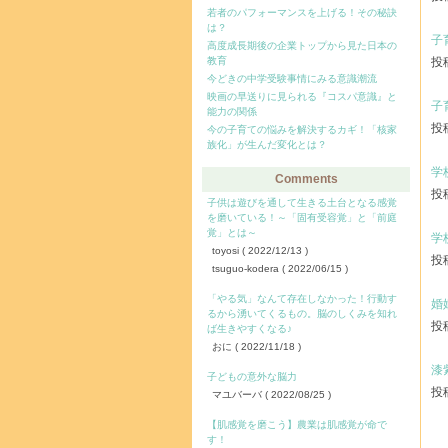
若者のパフォーマンスを上げる！その秘訣
は？
子
高度成長期後の企業トップから見た日本の
教育
投稿
今どきの中学受験事情にみる意識潮流
映画の早送りに見られる『コスパ意識』と
子
能力の関係
投稿
今の子育ての悩みを解決するカギ！「核家
族化」が生んだ変化とは？
学
Comments
投稿
子供は遊びを通して生きる土台となる感覚
を磨いている！～「固有受容覚」と「前庭
覚」とは～
学
toyosi
( 2022/12/13 )
投稿
tsuguo-kodera
( 2022/06/15 )
「やる気」なんて存在しなかった！行動す
婚
るから湧いてくるもの。脳のしくみを知れ
投稿
ば生きやすくなる♪
おに
( 2022/11/18 )
漆
子どもの意外な脳力
投稿
マユバーバ
( 2022/08/25 )
【肌感覚を磨こう】農業は肌感覚が命で
す！