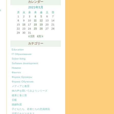
カレンダー
2021年3月
ы
月
火
水
木
金
土
日
1
2
3
4
5
6
7
8
9
10
11
12
13
14
15
16
17
18
19
20
21
22
23
24
25
26
27
28
29
30
31
« 2月
4月 »
カテゴリー
Education
IT Образование
Sober living
Software development
Новини
Финтех
Форекс Брокеры
Форекс Обучение
メディアと教育
体の声を聞いてみようシリーズ
健康と食と医
全般
婚姻制度
子どもたち、若者たちの意識潮流
子育てをどうする？