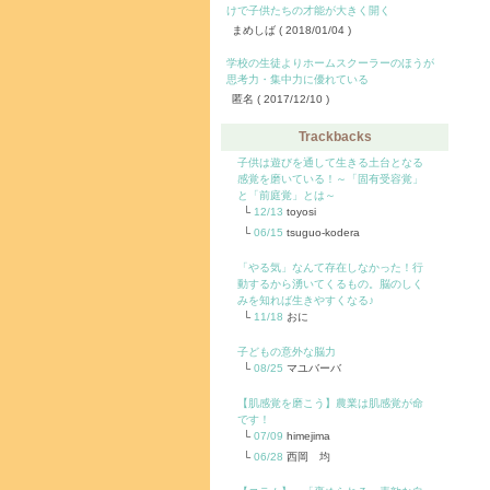
けで子供たちの才能が大きく開く
まめしば
( 2018/01/04 )
学校の生徒よりホームスクーラーのほうが
思考力・集中力に優れている
匿名
( 2017/12/10 )
Trackbacks
子供は遊びを通して生きる土台となる
感覚を磨いている！～「固有受容覚」
と「前庭覚」とは～
12/13
toyosi
06/15
tsuguo-kodera
「やる気」なんて存在しなかった！行
動するから湧いてくるもの。脳のしく
みを知れば生きやすくなる♪
11/18
おに
子どもの意外な脳力
08/25
マユバーバ
【肌感覚を磨こう】農業は肌感覚が命
です！
07/09
himejima
06/28
西岡 均