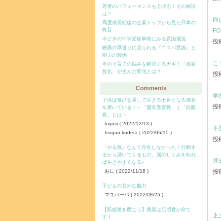
若者のパフォーマンスを上げる！その秘訣
は？
Ин
高度成長期後の企業トップから見た日本の
教育
FO
今どきの中学受験事情にみる意識潮流
投稿
映画の早送りに見られる『コスパ意識』と
能力の関係
こ
今の子育ての悩みを解決するカギ！「核家
族化」が生んだ変化とは？
投稿
Comments
学
子供は遊びを通して生きる土台となる感覚
投稿
を磨いている！～「固有受容覚」と「前庭
覚」とは～
toyosi
( 2022/12/13 )
不
tsuguo-kodera
( 2022/06/15 )
投稿
「やる気」なんて存在しなかった！行動す
るから湧いてくるもの。脳のしくみを知れ
達
ば生きやすくなる♪
おに
( 2022/11/18 )
投稿
子どもの意外な脳力
マユバーバ
( 2022/08/25 )
【肌感覚を磨こう】農業は肌感覚が命で
ト
す！