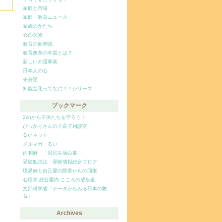
家庭と市場
家庭・教育ニュース
家族のかたち
心の欠陥
教育の新潮流
教育改革の本質とは？
新しい介護事業
日本人の心
未分類
知能進化ってなに？！シリーズ
ブックマーク
2chから子供たちを守ろう！
ぴっかりさんの子育て相談室
るいネット
メルマガ・るい
内閣府 「国民生活白書」
受験勉強法・受験情報総合ブログ
境界例と自己愛の障害からの回復
心理学 総合案内 こころの散歩道
文部科学省「データからみる日本の教
育」
Archives