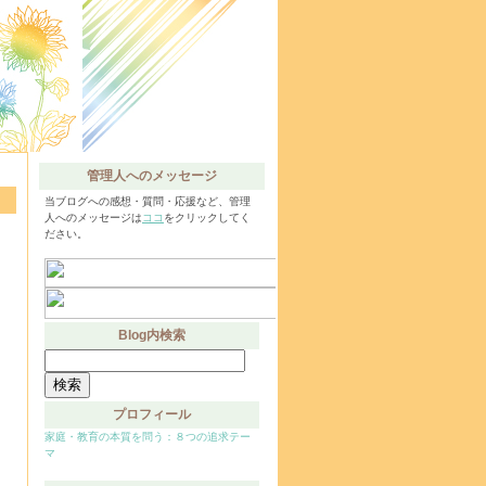
管理人へのメッセージ
当ブログへの感想・質問・応援など、管理
人へのメッセージは
ココ
をクリックしてく
ださい。
Blog内検索
検
索:
プロフィール
家庭・教育の本質を問う：８つの追求テー
マ