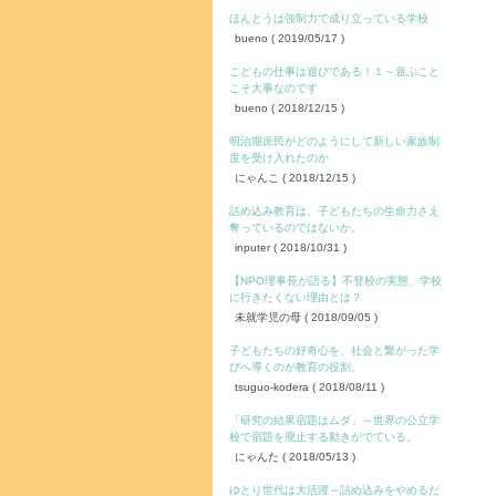
ほんとうは強制力で成り立っている学校
bueno
( 2019/05/17 )
こどもの仕事は遊びである！１～遊ぶこと
こそ大事なのです
bueno
( 2018/12/15 )
明治期庶民がどのようにして新しい家族制
度を受け入れたのか
にゃんこ
( 2018/12/15 )
詰め込み教育は、子どもたちの生命力さえ
奪っているのではないか。
inputer
( 2018/10/31 )
【NPO理事長が語る】不登校の実態、学校
に行きたくない理由とは？
未就学児の母
( 2018/09/05 )
子どもたちの好奇心を、社会と繋がった学
びへ導くのが教育の役割。
tsuguo-kodera
( 2018/08/11 )
「研究の結果宿題はムダ」～世界の公立学
校で宿題を廃止する動きがでている。
にゃんた
( 2018/05/13 )
ゆとり世代は大活躍～詰め込みをやめるだ