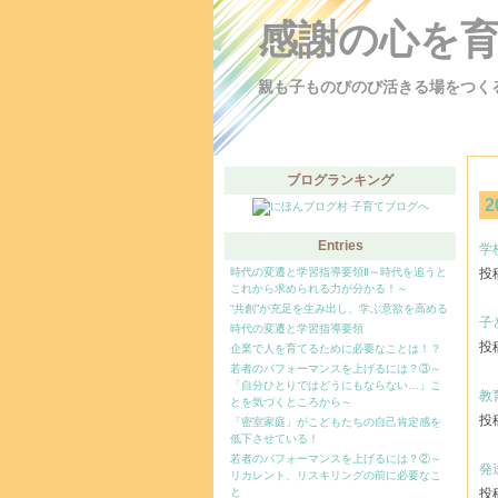
感謝の心を
親も子ものびのび活きる場をつく
ブログランキング
2
Entries
学
時代の変遷と学習指導要領Ⅱ～時代を追うと
投稿
これから求められる力が分かる！～
“共創”が充足を生み出し、学ぶ意欲を高める
子
時代の変遷と学習指導要領
投稿
企業で人を育てるために必要なことは！？
若者のパフォーマンスを上げるには？③～
「自分ひとりではどうにもならない…」こ
教
とを気づくところから～
投稿
「密室家庭」がこどもたちの自己肯定感を
低下させている！
若者のパフォーマンスを上げるには？②～
発
リカレント、リスキリングの前に必要なこ
と
投稿