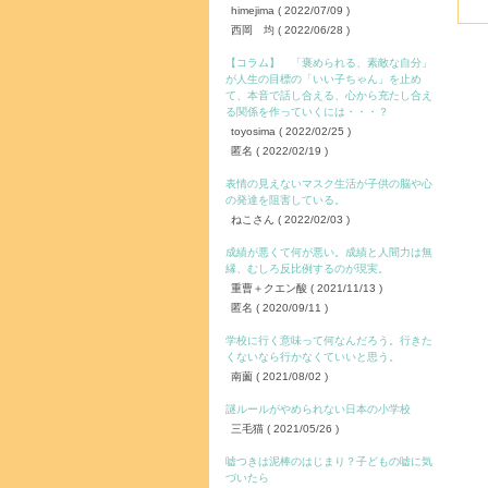
himejima
( 2022/07/09 )
西岡 均
( 2022/06/28 )
【コラム】 「褒められる、素敵な自分」
が人生の目標の「いい子ちゃん」を止め
て、本音で話し合える、心から充たし合え
る関係を作っていくには・・・？
toyosima
( 2022/02/25 )
匿名
( 2022/02/19 )
表情の見えないマスク生活が子供の脳や心
の発達を阻害している。
ねこさん
( 2022/02/03 )
成績が悪くて何が悪い。成績と人間力は無
縁、むしろ反比例するのが現実。
重曹＋クエン酸
( 2021/11/13 )
匿名
( 2020/09/11 )
学校に行く意味って何なんだろう。行きた
くないなら行かなくていいと思う。
南薗
( 2021/08/02 )
謎ルールがやめられない日本の小学校
三毛猫
( 2021/05/26 )
嘘つきは泥棒のはじまり？子どもの嘘に気
づいたら