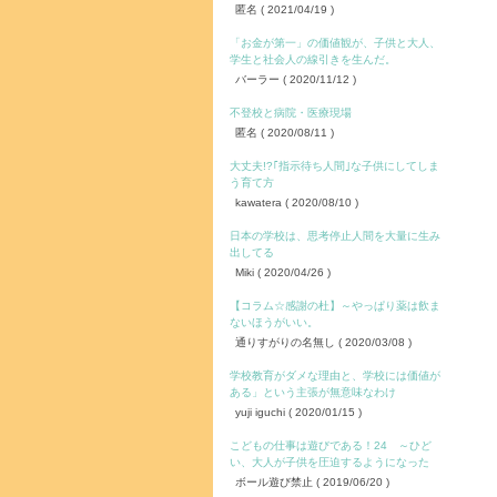
匿名
( 2021/04/19 )
「お金が第一」の価値観が、子供と大人、
学生と社会人の線引きを生んだ。
バーラー
( 2020/11/12 )
不登校と病院・医療現場
匿名
( 2020/08/11 )
大丈夫!?｢指示待ち人間｣な子供にしてしま
う育て方
kawatera
( 2020/08/10 )
日本の学校は、思考停止人間を大量に生み
出してる
Miki
( 2020/04/26 )
【コラム☆感謝の杜】～やっぱり薬は飲ま
ないほうがいい。
通りすがりの名無し
( 2020/03/08 )
学校教育がダメな理由と、学校には価値が
ある」という主張が無意味なわけ
yuji iguchi
( 2020/01/15 )
こどもの仕事は遊びである！24 ～ひど
い、大人が子供を圧迫するようになった
ボール遊び禁止
( 2019/06/20 )