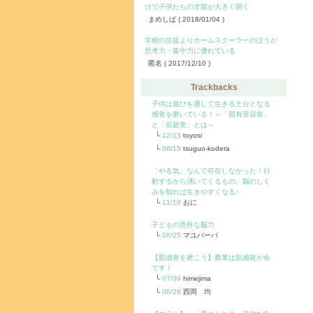
けで子供たちの才能が大きく開く
まめしば
( 2018/01/04 )
学校の生徒よりホームスクーラーのほうが
思考力・集中力に優れている
匿名
( 2017/12/10 )
Trackbacks
子供は遊びを通して生きる土台となる
感覚を磨いている！～「固有受容覚」
と「前庭覚」とは～
12/13
toyosi
06/15
tsuguo-kodera
「やる気」なんて存在しなかった！行
動するから湧いてくるもの。脳のしく
みを知れば生きやすくなる♪
11/18
おに
子どもの意外な脳力
08/25
マユバーバ
【肌感覚を磨こう】農業は肌感覚が命
です！
07/09
himejima
06/28
西岡 均