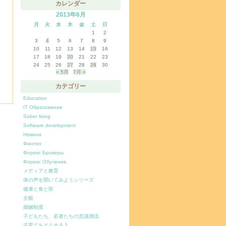
カレンダー
2013年6月
月
火
水
木
金
土
日
1
2
3
4
5
6
7
8
9
10
11
12
13
14
15
16
17
18
19
20
21
22
23
24
25
26
27
28
29
30
« 5月
7月 »
カテゴリー
Education
IT Образование
Sober living
Software development
Новини
Финтех
Форекс Брокеры
Форекс Обучение
メディアと教育
体の声を聞いてみようシリーズ
健康と食と医
全般
婚姻制度
子どもたち、若者たちの意識潮流
子育てをどうする？