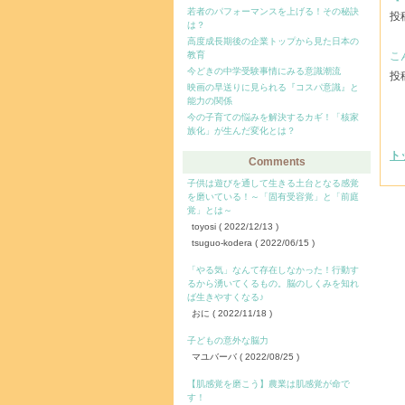
若者のパフォーマンスを上げる！その秘訣
投稿
は？
高度成長期後の企業トップから見た日本の
教育
こ
今どきの中学受験事情にみる意識潮流
投稿
映画の早送りに見られる『コスパ意識』と
能力の関係
今の子育ての悩みを解決するカギ！「核家
族化」が生んだ変化とは？
ト
Comments
子供は遊びを通して生きる土台となる感覚
を磨いている！～「固有受容覚」と「前庭
覚」とは～
toyosi
( 2022/12/13 )
tsuguo-kodera
( 2022/06/15 )
「やる気」なんて存在しなかった！行動す
るから湧いてくるもの。脳のしくみを知れ
ば生きやすくなる♪
おに
( 2022/11/18 )
子どもの意外な脳力
マユバーバ
( 2022/08/25 )
【肌感覚を磨こう】農業は肌感覚が命で
す！