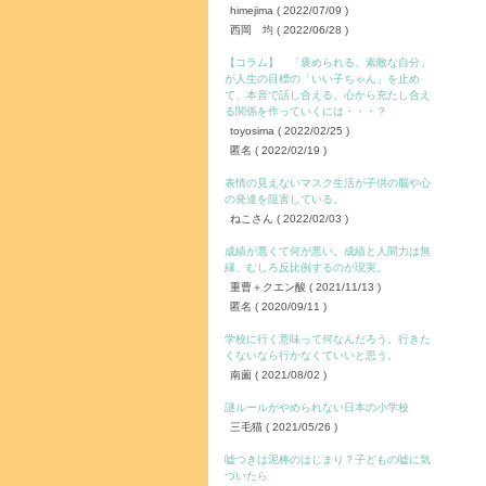
himejima
( 2022/07/09 )
西岡 均
( 2022/06/28 )
【コラム】 「褒められる、素敵な自分」
が人生の目標の「いい子ちゃん」を止め
て、本音で話し合える、心から充たし合え
る関係を作っていくには・・・？
toyosima
( 2022/02/25 )
匿名
( 2022/02/19 )
表情の見えないマスク生活が子供の脳や心
の発達を阻害している。
ねこさん
( 2022/02/03 )
成績が悪くて何が悪い。成績と人間力は無
縁、むしろ反比例するのが現実。
重曹＋クエン酸
( 2021/11/13 )
匿名
( 2020/09/11 )
学校に行く意味って何なんだろう。行きた
くないなら行かなくていいと思う。
南薗
( 2021/08/02 )
謎ルールがやめられない日本の小学校
三毛猫
( 2021/05/26 )
嘘つきは泥棒のはじまり？子どもの嘘に気
づいたら