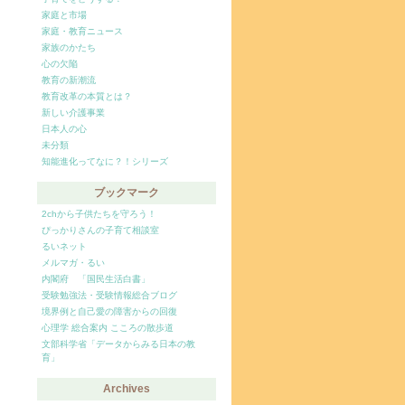
家庭と市場
家庭・教育ニュース
家族のかたち
心の欠陥
教育の新潮流
教育改革の本質とは？
新しい介護事業
日本人の心
未分類
知能進化ってなに？！シリーズ
ブックマーク
2chから子供たちを守ろう！
ぴっかりさんの子育て相談室
るいネット
メルマガ・るい
内閣府 「国民生活白書」
受験勉強法・受験情報総合ブログ
境界例と自己愛の障害からの回復
心理学 総合案内 こころの散歩道
文部科学省「データからみる日本の教
育」
Archives