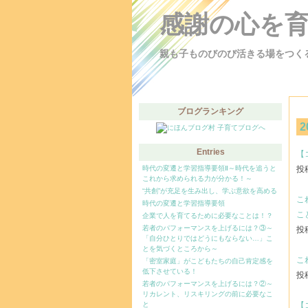
感謝の心を
親も子ものびのび活きる場をつく
ブログランキング
2
Entries
【
時代の変遷と学習指導要領Ⅱ～時代を追うと
投稿
これから求められる力が分かる！～
“共創”が充足を生み出し、学ぶ意欲を高める
こ
時代の変遷と学習指導要領
こ
企業で人を育てるために必要なことは！？
若者のパフォーマンスを上げるには？③～
投稿
「自分ひとりではどうにもならない…」こ
とを気づくところから～
こ
「密室家庭」がこどもたちの自己肯定感を
低下させている！
投稿
若者のパフォーマンスを上げるには？②～
リカレント、リスキリングの前に必要なこ
と
【