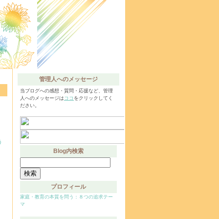
管理人へのメッセージ
当ブログへの感想・質問・応援など、管理
人へのメッセージは
ココ
をクリックしてく
ださい。
う
Blog内検索
検
索:
プロフィール
家庭・教育の本質を問う：８つの追求テー
マ