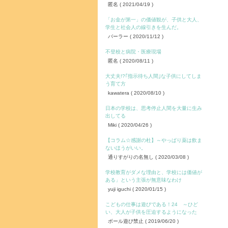
匿名
( 2021/04/19 )
「お金が第一」の価値観が、子供と大人、
学生と社会人の線引きを生んだ。
バーラー
( 2020/11/12 )
不登校と病院・医療現場
匿名
( 2020/08/11 )
大丈夫!?｢指示待ち人間｣な子供にしてしま
う育て方
kawatera
( 2020/08/10 )
日本の学校は、思考停止人間を大量に生み
出してる
Miki
( 2020/04/26 )
【コラム☆感謝の杜】～やっぱり薬は飲ま
ないほうがいい。
通りすがりの名無し
( 2020/03/08 )
学校教育がダメな理由と、学校には価値が
ある」という主張が無意味なわけ
yuji iguchi
( 2020/01/15 )
こどもの仕事は遊びである！24 ～ひど
い、大人が子供を圧迫するようになった
ボール遊び禁止
( 2019/06/20 )