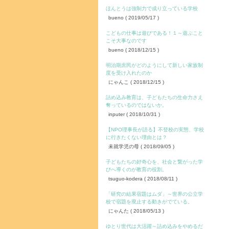
ほんとうは強制力で成り立っている学校
bueno
( 2019/05/17 )
こどもの仕事は遊びである！１～遊ぶこと
こそ大事なのです
bueno
( 2018/12/15 )
明治期庶民がどのようにして新しい家族制
度を受け入れたのか
にゃんこ
( 2018/12/15 )
詰め込み教育は、子どもたちの生命力さえ
奪っているのではないか。
inputer
( 2018/10/31 )
【NPO理事長が語る】不登校の実態、学校
に行きたくない理由とは？
未就学児の母
( 2018/09/05 )
子どもたちの好奇心を、社会と繋がった学
びへ導くのが教育の役割。
tsuguo-kodera
( 2018/08/11 )
「研究の結果宿題はムダ」～世界の公立学
校で宿題を廃止する動きがでている。
にゃんた
( 2018/05/13 )
ゆとり世代は大活躍～詰め込みをやめるだ