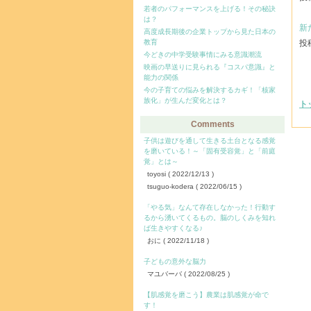
若者のパフォーマンスを上げる！その秘訣
は？
新
高度成長期後の企業トップから見た日本の
教育
投稿
今どきの中学受験事情にみる意識潮流
映画の早送りに見られる『コスパ意識』と
能力の関係
今の子育ての悩みを解決するカギ！「核家
族化」が生んだ変化とは？
ト
Comments
子供は遊びを通して生きる土台となる感覚
を磨いている！～「固有受容覚」と「前庭
覚」とは～
toyosi
( 2022/12/13 )
tsuguo-kodera
( 2022/06/15 )
「やる気」なんて存在しなかった！行動す
るから湧いてくるもの。脳のしくみを知れ
ば生きやすくなる♪
おに
( 2022/11/18 )
子どもの意外な脳力
マユバーバ
( 2022/08/25 )
【肌感覚を磨こう】農業は肌感覚が命で
す！