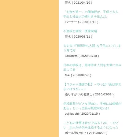
匿名
( 2021/04/19 )
「お金が第一」の価値観が、子供と大人、
学生と社会人の線引きを生んだ。
バーラー
( 2020/11/12 )
不登校と病院・医療現場
匿名
( 2020/08/11 )
大丈夫!?｢指示待ち人間｣な子供にしてしま
う育て方
kawatera
( 2020/08/10 )
日本の学校は、思考停止人間を大量に生み
出してる
Miki
( 2020/04/26 )
【コラム☆感謝の杜】～やっぱり薬は飲ま
ないほうがいい。
通りすがりの名無し
( 2020/03/08 )
学校教育がダメな理由と、学校には価値が
ある」という主張が無意味なわけ
yuji iguchi
( 2020/01/15 )
こどもの仕事は遊びである！24 ～ひど
い、大人が子供を圧迫するようになった
ボール遊び禁止
( 2019/06/20 )