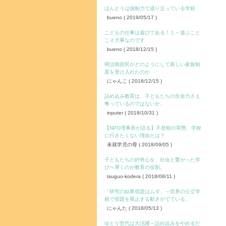
ほんとうは強制力で成り立っている学校
bueno
( 2019/05/17 )
こどもの仕事は遊びである！１～遊ぶこと
こそ大事なのです
bueno
( 2018/12/15 )
明治期庶民がどのようにして新しい家族制
度を受け入れたのか
にゃんこ
( 2018/12/15 )
詰め込み教育は、子どもたちの生命力さえ
奪っているのではないか。
inputer
( 2018/10/31 )
【NPO理事長が語る】不登校の実態、学校
に行きたくない理由とは？
未就学児の母
( 2018/09/05 )
子どもたちの好奇心を、社会と繋がった学
びへ導くのが教育の役割。
tsuguo-kodera
( 2018/08/11 )
「研究の結果宿題はムダ」～世界の公立学
校で宿題を廃止する動きがでている。
にゃんた
( 2018/05/13 )
ゆとり世代は大活躍～詰め込みをやめるだ