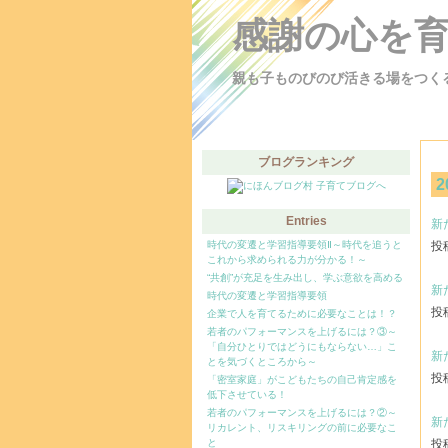
感謝の心を
親も子ものびのび活きる場をつく
ブログランキング
2
Entries
新
時代の変遷と学習指導要領Ⅱ～時代を追うと
投稿
これから求められる力が分かる！～
“共創”が充足を生み出し、学ぶ意欲を高める
新
時代の変遷と学習指導要領
投稿
企業で人を育てるために必要なことは！？
若者のパフォーマンスを上げるには？③～
「自分ひとりではどうにもならない…」こ
新
とを気づくところから～
投稿
「密室家庭」がこどもたちの自己肯定感を
低下させている！
若者のパフォーマンスを上げるには？②～
新
リカレント、リスキリングの前に必要なこ
と
投稿