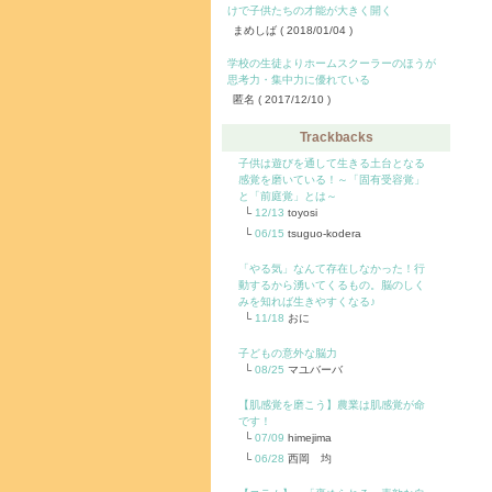
けで子供たちの才能が大きく開く
まめしば
( 2018/01/04 )
学校の生徒よりホームスクーラーのほうが
思考力・集中力に優れている
匿名
( 2017/12/10 )
Trackbacks
子供は遊びを通して生きる土台となる
感覚を磨いている！～「固有受容覚」
と「前庭覚」とは～
12/13
toyosi
06/15
tsuguo-kodera
「やる気」なんて存在しなかった！行
動するから湧いてくるもの。脳のしく
みを知れば生きやすくなる♪
11/18
おに
子どもの意外な脳力
08/25
マユバーバ
【肌感覚を磨こう】農業は肌感覚が命
です！
07/09
himejima
06/28
西岡 均