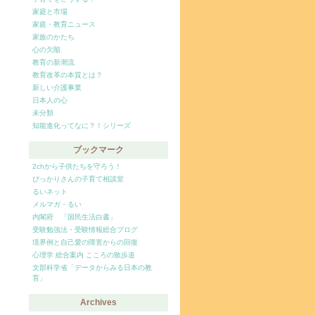
家庭と市場
家庭・教育ニュース
家族のかたち
心の欠陥
教育の新潮流
教育改革の本質とは？
新しい介護事業
日本人の心
未分類
知能進化ってなに？！シリーズ
ブックマーク
2chから子供たちを守ろう！
ぴっかりさんの子育て相談室
るいネット
メルマガ・るい
内閣府 「国民生活白書」
受験勉強法・受験情報総合ブログ
境界例と自己愛の障害からの回復
心理学 総合案内 こころの散歩道
文部科学省「データからみる日本の教
育」
Archives