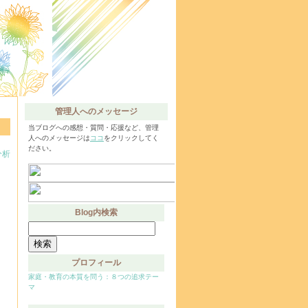
管理人へのメッセージ
当ブログへの感想・質問・応援など、管理
人へのメッセージは
ココ
をクリックしてく
ださい。
分析
Blog内検索
検
索:
プロフィール
家庭・教育の本質を問う：８つの追求テー
マ