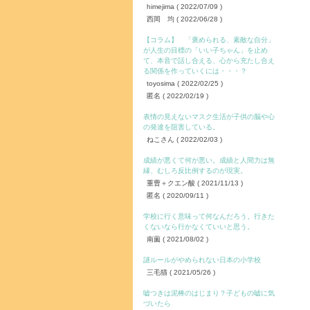
himejima
( 2022/07/09 )
西岡 均
( 2022/06/28 )
【コラム】 「褒められる、素敵な自分」
が人生の目標の「いい子ちゃん」を止め
て、本音で話し合える、心から充たし合え
る関係を作っていくには・・・？
toyosima
( 2022/02/25 )
匿名
( 2022/02/19 )
表情の見えないマスク生活が子供の脳や心
の発達を阻害している。
ねこさん
( 2022/02/03 )
成績が悪くて何が悪い。成績と人間力は無
縁、むしろ反比例するのが現実。
重曹＋クエン酸
( 2021/11/13 )
匿名
( 2020/09/11 )
学校に行く意味って何なんだろう。行きた
くないなら行かなくていいと思う。
南薗
( 2021/08/02 )
謎ルールがやめられない日本の小学校
三毛猫
( 2021/05/26 )
嘘つきは泥棒のはじまり？子どもの嘘に気
づいたら