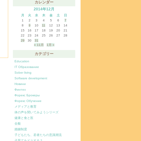
カレンダー
2014年12月
月
火
水
木
金
土
日
1
2
3
4
5
6
7
8
9
10
11
12
13
14
15
16
17
18
19
20
21
22
23
24
25
26
27
28
29
30
31
« 11月
1月 »
カテゴリー
Education
IT Образование
Sober living
Software development
Новини
Финтех
Форекс Брокеры
Форекс Обучение
メディアと教育
体の声を聞いてみようシリーズ
健康と食と医
全般
婚姻制度
子どもたち、若者たちの意識潮流
子育てをどうする？