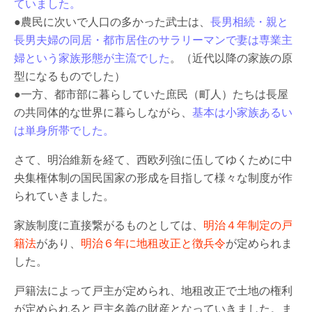
ていました。
●農民に次いで人口の多かった武士は、
長男相続・親と
長男夫婦の同居・都市居住のサラリーマンで妻は専業主
婦という家族形態が主流でした
。（近代以降の家族の原
型になるものでした）
●一方、都市部に暮らしていた庶民（町人）たちは長屋
の共同体的な世界に暮らしながら、
基本は小家族あるい
は単身所帯でした。
さて、明治維新を経て、西欧列強に伍してゆくために中
央集権体制の国民国家の形成を目指して様々な制度が作
られていきました。
家族制度に直接繋がるものとしては、
明治４年制定の戸
籍法
があり、
明治６年に地租改正と徴兵令
が定められま
した。
戸籍法によって戸主が定められ、地租改正で土地の権利
が定められると戸主名義の財産となっていきました。ま