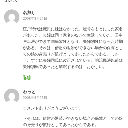
k
名無し
2008年8月21日
江戸時代は庶民に姓はなかった。屋号をもとにした家名
があった。夫婦は同じ家名のなかで生活していた。壬申
戸籍法ができて国民皆姓となり、夫婦別姓になった時期
がある。それは、借財の返済ができない場合の保障とし
ての娘の身売りが慣行としてあったからである。しか
し、すぐに夫婦同氏に改正されている。明治民法以前は
夫婦別氏であったと解釈するのは、おかしい。
返信
わっと
2008年8月23日
コメントありがとうございます。
＞それは、借財の返済ができない場合の保障としての娘
の身売りが慣行としてあったからである。