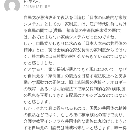
にゃんこ
2018年12月15日
自民党が憲法改正で復活を目論む「日本の伝統的な家族
システム」としての「家制度」は、江戸時代以前におけ
る庶民の間では(農民、都市部の中産階級未満の層)で
は、あてはまらない家族システムだったのですね。
しかし自民党がしきりに求める「日本人本来の共同体の
精神」とは、実は士族的な家父長制の家制度からではな
く、根本的には農村型の村社会からきているのではない
かと感じました。
だとすると、家父長制が薄れてきた現代において、なぜ
か自民党を「家制度」の復活を目指す憲法改正へと突き
動かす原動力の正体は、旧士族階級の家族イデオロギー
の残滓、あるいは明治憲法下で家父長制的な家(族)制度
の恩恵を享受してきた支配層のナルシズムなのではない
かと感じます。
しかしそれで真に得られるものは、国民の共同体の精神
の復活などではく、むしろ逆に核家族化の進行であり、
介護や教育インフラを共同体的な家族に丸投げしようと
する自民党の目論見は達成出来ないと感じます。唯一得