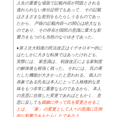
人生の重要な場面で記載内容が問題とされる
逃れられない身分証明でもあって、 その記載
はさまざまな差別をもたらしうるものであっ
たから、 戸籍の記載内容への関心は絶大なも
のであり、 その存在が国民の意識に重大な影
響力をもつのも当然のなりゆきであった。
●第２次大戦後の民法改正はイデオロギー的に
はたしかに大きな転換ではあったけれども、
実際には、 家意識は、 戦後改正による家制度
の解体後も根強く残った。 それには、 氏の果
たした機能が大きかったと思われる。 個人の
表象である氏名は本人にとって人格権的な意
味をもつ非常に重要なものであるから、 本人
の意思に合致した変更であればともかく、 意
思に反しても
婚姻に伴って氏を変更させるこ
とは、 「家」 の変更として人々の意識に圧倒
的な影響力をもたらしたであろう。