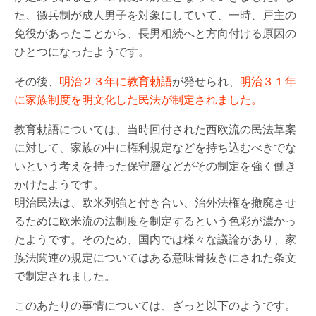
た、徴兵制が成人男子を対象にしていて、一時、戸主の
免役があったことから、長男相続へと方向付ける原因の
ひとつになったようです。
その後、
明治２３年に教育勅語
が発せられ、
明治３１年
に家族制度を明文化した民法が制定されました。
教育勅語については、当時回付された西欧流の民法草案
に対して、家族の中に権利規定などを持ち込むべきでな
いという考えを持った保守層などがその制定を強く働き
かけたようです。
明治民法は、欧米列強と付き合い、治外法権を撤廃させ
るために欧米流の法制度を制定するという色彩が濃かっ
たようです。そのため、国内では様々な議論があり、家
族法関連の規定についてはある意味骨抜きにされた条文
で制定されました。
このあたりの事情については、ざっと以下のようです。