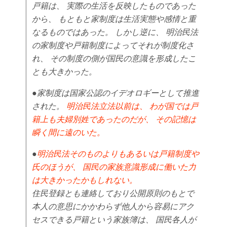
戸籍は、 実際の生活を反映したものであった
から、 もともと家制度は生活実態や感情と重
なるものではあった。 しかし逆に、 明治民法
の家制度や戸籍制度によってそれが制度化さ
れ、 その制度の側が国民の意識を形成したこ
とも大きかった。
●家制度は国家公認のイデオロギーとして推進
された。
明治民法立法以前は、 わが国では戸
籍上も夫婦別姓であったのだが、 その記憶は
瞬く間に遠のいた。
●
明治民法そのものよりもあるいは戸籍制度や
氏のほうが、 国民の家族意識形成に働いた力
は大きかったかもしれない。
住民登録とも連絡しており公開原則のもとで
本人の意思にかかわらず他人から容易にアク
セスできる戸籍という家族簿は、 国民各人が