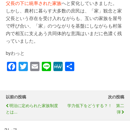
父長の下に統率された家族
へと変化していきました。
しかし、農村に暮らす大多数の庶民は、「家」観念と家
父長という存在を受け入れながらも、互いの家族を屋号
で呼び合い、「家」のつながりを基盤にしながらも村落
内で相互に支えあう共同体的な意識はいまだに色濃く残
っていました。
byわっと
F
T
E
Li
M
共
a
wi
m
n
e
有
c
tt
ail
e
W
e
er
e
以前の投稿
次の投稿
b
明治に定められた家族制度
学力低下をどうする？！ 第二
o
とは...
弾
o
3レス