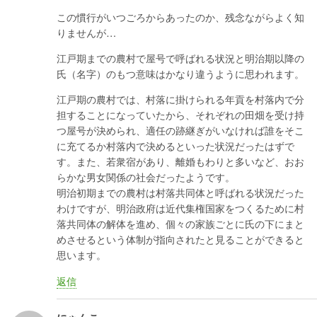
この慣行がいつごろからあったのか、残念ながらよく知
りませんが…
江戸期までの農村で屋号で呼ばれる状況と明治期以降の
氏（名字）のもつ意味はかなり違うように思われます。
江戸期の農村では、村落に掛けられる年貢を村落内で分
担することになっていたから、それぞれの田畑を受け持
つ屋号が決められ、適任の跡継ぎがいなければ誰をそこ
に充てるか村落内で決めるといった状況だったはずで
す。また、若衆宿があり、離婚もわりと多いなど、おお
らかな男女関係の社会だったようです。
明治初期までの農村は村落共同体と呼ばれる状況だった
わけですが、明治政府は近代集権国家をつくるために村
落共同体の解体を進め、個々の家族ごとに氏の下にまと
めさせるという体制が指向されたと見ることができると
思います。
返信