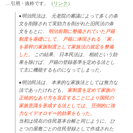
…引用・抜粋です。（
リンク
）
●明治民法は、 元老院の審議によって多くの条
文を削除されて実効力を削がれた旧民法の条
文をもとに、
明治前期に整備されていた戸籍
制度を基礎にして、 戸籍に体現される 「家」
を基幹の家族制度として家族法の規定を整備
した。
この結果、 日本民法は、 相続という効
果を除けば、 戸籍の登録基準を定める法とし
て主に機能するものになってしまった。
●明治民法は、 本来的な家族法としては無力な
法であったけれども、
家制度を定めて家族の
正統的なあり方を宣言することにより国民の
家族意識を形成する法としては、 圧倒的に強
力なイデオロギー的効果をもった。
当初は現在の住民基本台帳と同じように、 ひ
とつの屋敷ごとの住民登録として作成された