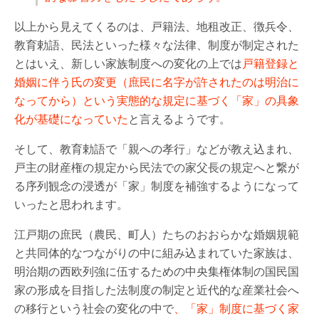
以上から見えてくるのは、戸籍法、地租改正、徴兵令、
教育勅語、民法といった様々な法律、制度が制定された
とはいえ、新しい家族制度への変化の上では
戸籍登録と
婚姻に伴う氏の変更（庶民に名字が許されたのは明治に
なってから）という実態的な規定に基づく「家」の具象
化が基礎になっていた
と言えるようです。
そして、教育勅語で「親への孝行」などが教え込まれ、
戸主の財産権の規定から民法での家父長の規定へと繋が
る序列観念の浸透が「家」制度を補強するようになって
いったと思われます。
江戸期の庶民（農民、町人）たちのおおらかな婚姻規範
と共同体的なつながりの中に組み込まれていた家族は、
明治期の西欧列強に伍するための中央集権体制の国民国
家の形成を目指した法制度の制定と近代的な産業社会へ
の移行という社会の変化の中で
、「家」制度に基づく家