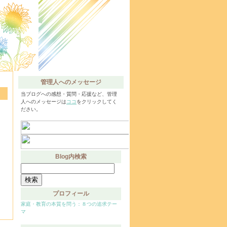
管理人へのメッセージ
当ブログへの感想・質問・応援など、管理
人へのメッセージは
ココ
をクリックしてく
ださい。
Blog内検索
検
索:
プロフィール
家庭・教育の本質を問う：８つの追求テー
マ