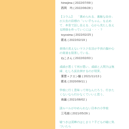
himejima
( 2022/07/09 )
西岡 均
( 2022/06/28 )
【コラム】 「褒められる、素敵な自分」
が人生の目標の「いい子ちゃん」を止め
て、本音で話し合える、心から充たし合え
る関係を作っていくには・・・？
toyosima
( 2022/02/25 )
匿名
( 2022/02/19 )
表情の見えないマスク生活が子供の脳や心
の発達を阻害している。
ねこさん
( 2022/02/03 )
成績が悪くて何が悪い。成績と人間力は無
縁、むしろ反比例するのが現実。
重曹＋クエン酸
( 2021/11/13 )
匿名
( 2020/09/11 )
学校に行く意味って何なんだろう。行きた
くないなら行かなくていいと思う。
南薗
( 2021/08/02 )
謎ルールがやめられない日本の小学校
三毛猫
( 2021/05/26 )
嘘つきは泥棒のはじまり？子どもの嘘に気
づいたら