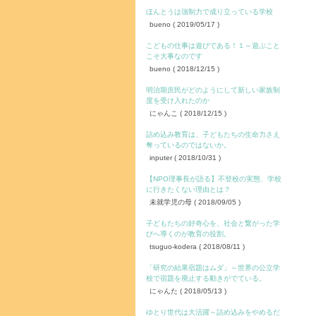
ほんとうは強制力で成り立っている学校
bueno
( 2019/05/17 )
こどもの仕事は遊びである！１～遊ぶこと
こそ大事なのです
bueno
( 2018/12/15 )
明治期庶民がどのようにして新しい家族制
度を受け入れたのか
にゃんこ
( 2018/12/15 )
詰め込み教育は、子どもたちの生命力さえ
奪っているのではないか。
inputer
( 2018/10/31 )
【NPO理事長が語る】不登校の実態、学校
に行きたくない理由とは？
未就学児の母
( 2018/09/05 )
子どもたちの好奇心を、社会と繋がった学
びへ導くのが教育の役割。
tsuguo-kodera
( 2018/08/11 )
「研究の結果宿題はムダ」～世界の公立学
校で宿題を廃止する動きがでている。
にゃんた
( 2018/05/13 )
ゆとり世代は大活躍～詰め込みをやめるだ