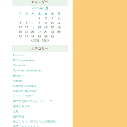
カレンダー
2009年1月
月
火
水
木
金
土
日
1
2
3
4
5
6
7
8
9
10
11
12
13
14
15
16
17
18
19
20
21
22
23
24
25
26
27
28
29
30
31
« 12月
2月 »
カテゴリー
Education
IT Образование
Sober living
Software development
Новини
Финтех
Форекс Брокеры
Форекс Обучение
メディアと教育
体の声を聞いてみようシリーズ
健康と食と医
全般
婚姻制度
子どもたち、若者たちの意識潮流
子育てをどうする？