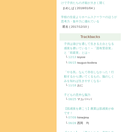
けで子供たちの才能が大きく開く
まめしば
( 2018/01/04 )
学校の生徒よりホームスクーラーのほうが
思考力・集中力に優れている
匿名
( 2017/12/10 )
Trackbacks
子供は遊びを通して生きる土台となる
感覚を磨いている！～「固有受容覚」
と「前庭覚」とは～
12/13
toyosi
06/15
tsuguo-kodera
「やる気」なんて存在しなかった！行
動するから湧いてくるもの。脳のしく
みを知れば生きやすくなる♪
11/18
おに
子どもの意外な脳力
08/25
マユバーバ
【肌感覚を磨こう】農業は肌感覚が命
です！
07/09
himejima
06/28
西岡 均