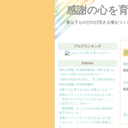
感謝の心を
親も子ものびのび活きる場をつく
ブログランキング
2
Entries
婚
時代の変遷と学習指導要領Ⅱ～時代を追うと
投稿
これから求められる力が分かる！～
“共創”が充足を生み出し、学ぶ意欲を高める
不
時代の変遷と学習指導要領
投稿
企業で人を育てるために必要なことは！？
若者のパフォーマンスを上げるには？③～
「自分ひとりではどうにもならない…」こ
とを気づくところから～
「密室家庭」がこどもたちの自己肯定感を
低下させている！
ト
若者のパフォーマンスを上げるには？②～
リカレント、リスキリングの前に必要なこ
と