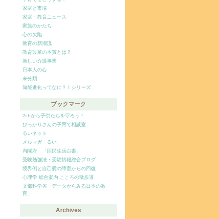
家庭と市場
家庭・教育ニュース
家族のかたち
心の欠陥
教育の新潮流
教育改革の本質とは？
新しい介護事業
日本人の心
未分類
知能進化ってなに？！シリーズ
ブックマーク
2chから子供たちを守ろう！
ぴっかりさんの子育て相談室
るいネット
メルマガ・るい
内閣府 「国民生活白書」
受験勉強法・受験情報総合ブログ
境界例と自己愛の障害からの回復
心理学 総合案内 こころの散歩道
文部科学省「データからみる日本の教
育」
Archives