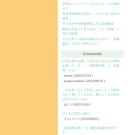
若者のパフォーマンスを上げる！その秘訣
は？
高度成長期後の企業トップから見た日本の
教育
今どきの中学受験事情にみる意識潮流
映画の早送りに見られる『コスパ意識』と
能力の関係
今の子育ての悩みを解決するカギ！「核家
族化」が生んだ変化とは？
Comments
子供は遊びを通して生きる土台となる感覚
を磨いている！～「固有受容覚」と「前庭
覚」とは～
toyosi
( 2022/12/13 )
tsuguo-kodera
( 2022/06/15 )
「やる気」なんて存在しなかった！行動す
るから湧いてくるもの。脳のしくみを知れ
ば生きやすくなる♪
おに
( 2022/11/18 )
子どもの意外な脳力
マユバーバ
( 2022/08/25 )
【肌感覚を磨こう】農業は肌感覚が命で
す！