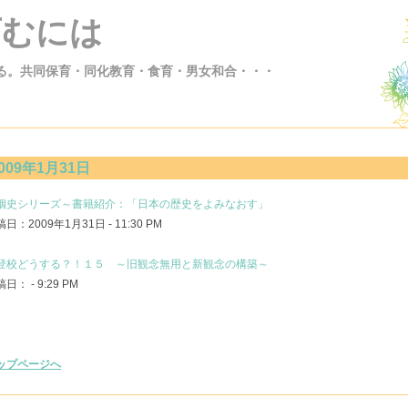
育むには
る。共同保育・同化教育・食育・男女和合・・・
009年1月31日
姻史シリーズ～書籍紹介：「日本の歴史をよみなおす」
日：2009年1月31日 - 11:30 PM
登校どうする？！１５ ～旧観念無用と新観念の構築～
日： - 9:29 PM
ップページへ