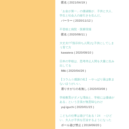
匿名
( 2021/04/19 )
「お金が第一」の価値観が、子供と大人、
学生と社会人の線引きを生んだ。
バーラー
( 2020/11/12 )
不登校と病院・医療現場
匿名
( 2020/08/11 )
大丈夫!?｢指示待ち人間｣な子供にしてしま
う育て方
kawatera
( 2020/08/10 )
日本の学校は、思考停止人間を大量に生み
出してる
Miki
( 2020/04/26 )
【コラム☆感謝の杜】～やっぱり薬は飲ま
ないほうがいい。
通りすがりの名無し
( 2020/03/08 )
学校教育がダメな理由と、学校には価値が
ある」という主張が無意味なわけ
yuji iguchi
( 2020/01/15 )
こどもの仕事は遊びである！24 ～ひど
い、大人が子供を圧迫するようになった
ボール遊び禁止
( 2019/06/20 )