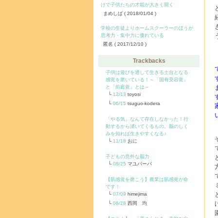
けで子供たちの才能が大きく開く
まめしば
( 2018/01/04 )
学校の生徒よりホームスクーラーのほうが
思考力・集中力に優れている
匿名
( 2017/12/10 )
Trackbacks
子供は遊びを通して生きる土台となる
感覚を磨いている！～「固有受容覚」
と「前庭覚」とは～
12/13
toyosi
06/15
tsuguo-kodera
「やる気」なんて存在しなかった！行
動するから湧いてくるもの。脳のしく
みを知れば生きやすくなる♪
11/18
おに
子どもの意外な脳力
08/25
マユバーバ
【肌感覚を磨こう】農業は肌感覚が命
です！
07/09
himejima
06/28
西岡 均