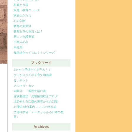
家庭と市場
家庭・教育ニュース
家族のかたち
心の欠陥
教育の新潮流
教育改革の本質とは？
新しい介護事業
日本人の心
未分類
知能進化ってなに？！シリーズ
ブックマーク
2chから子供たちを守ろう！
ぴっかりさんの子育て相談室
るいネット
メルマガ・るい
内閣府 「国民生活白書」
受験勉強法・受験情報総合ブログ
境界例と自己愛の障害からの回復
心理学 総合案内 こころの散歩道
文部科学省「データからみる日本の教
育」
Archives