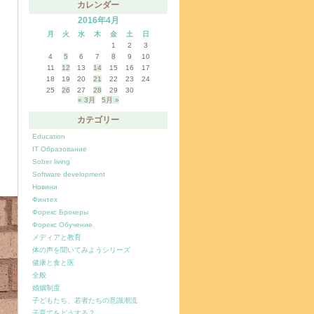
カレンダー
2016年4月
月
火
水
木
金
土
日
1
2
3
4
5
6
7
8
9
10
11
12
13
14
15
16
17
18
19
20
21
22
23
24
25
26
27
28
29
30
« 3月
5月 »
カテゴリー
Education
IT Образование
Sober living
Software development
Новини
Финтех
Форекс Брокеры
Форекс Обучение
メディアと教育
体の声を聞いてみようシリーズ
健康と食と医
全般
婚姻制度
子どもたち、若者たちの意識潮流
子育てをどうする？