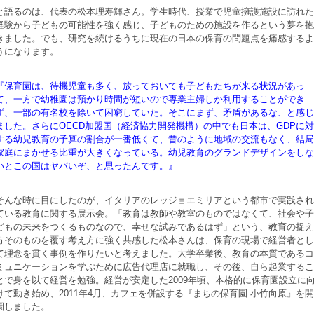
と語るのは、代表の松本理寿輝さん。学生時代、授業で児童擁護施設に訪れた
経験から子どもの可能性を強く感じ、子どものための施設を作るという夢を抱
きました。でも、研究を続けるうちに現在の日本の保育の問題点を痛感するよ
うになります。
『保育園は、待機児童も多く、放っておいても子どもたちが来る状況があっ
て、一方で幼稚園は預かり時間が短いので専業主婦しか利用することができ
ず、一部の有名校を除いて困窮していた。そこにまず、矛盾があるな、と感じ
ました。さらにOECD加盟国（経済協力開発機構）の中でも日本は、GDPに対
する幼児教育の予算の割合が一番低くて、昔のように地域の交流もなく、結局
家庭にまかせる比重が大きくなっている。幼児教育のグランドデザインをしな
いとこの国はヤバいぞ、と思ったんです。』
そんな時に目にしたのが、イタリアのレッジョエミリアという都市で実践され
ている教育に関する展示会。「教育は教師や教室のものではなくて、社会や子
どもの未来をつくるものなので、幸せな試みであるはず」という、教育の捉え
方そのものを覆す考え方に強く共感した松本さんは、保育の現場で経営者とし
て理念を貫く事例を作りたいと考えました。大学卒業後、教育の本質であるコ
ミュニケーションを学ぶために広告代理店に就職し、その後、自ら起業するこ
とで身を以て経営を勉強。経営が安定した2009年頃、本格的に保育園設立に
けて動き始め、2011年4月、カフェを併設する『まちの保育園 小竹向原』を開
園しました。