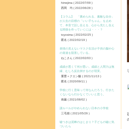
himejima
( 2022/07/09 )
西岡 均
( 2022/06/28 )
【コラム】 「褒められる、素敵な自分」
が人生の目標の「いい子ちゃん」を止め
て、本音で話し合える、心から充たし合え
る関係を作っていくには・・・？
toyosima
( 2022/02/25 )
匿名
( 2022/02/19 )
表情の見えないマスク生活が子供の脳や心
の発達を阻害している。
ねこさん
( 2022/02/03 )
成績が悪くて何が悪い。成績と人間力は無
縁、むしろ反比例するのが現実。
重曹＋クエン酸
( 2021/11/13 )
匿名
( 2020/09/11 )
学校に行く意味って何なんだろう。行きた
くないなら行かなくていいと思う。
南薗
( 2021/08/02 )
謎ルールがやめられない日本の小学校
三毛猫
( 2021/05/26 )
嘘つきは泥棒のはじまり？子どもの嘘に気
づいたら