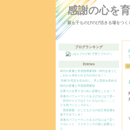
感謝の心を
親も子ものびのび活きる場をつく
ブログランキング
Entries
2
時代の変遷と学習指導要領Ⅱ～時代を追うと
これから求められる力が分かる！～
“共創”が充足を生み出し、学ぶ意欲を高める
時代の変遷と学習指導要領
企業で人を育てるために必要なことは！？
若者のパフォーマンスを上げるには？③～
「自分ひとりではどうにもならない…」こ
とを気づくところから～
「密室家庭」がこどもたちの自己肯定感を
低下させている！
若者のパフォーマンスを上げるには？②～
リカレント、リスキリングの前に必要なこ
と