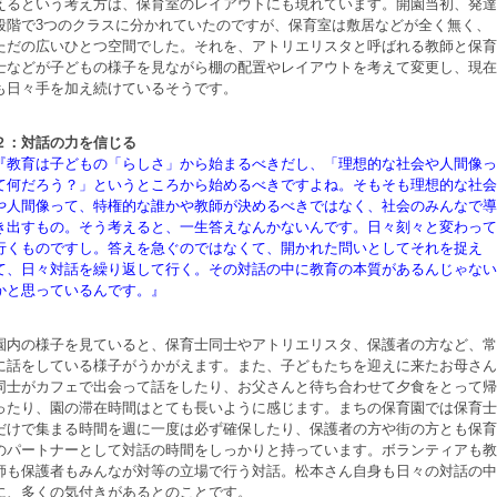
えるという考え方は、保育室のレイアウトにも現れています。開園当初、発達
段階で3つのクラスに分かれていたのですが、保育室は敷居などが全く無く、
ただの広いひとつ空間でした。それを、アトリエリスタと呼ばれる教師と保育
士などが子どもの様子を見ながら棚の配置やレイアウトを考えて変更し、現在
も日々手を加え続けているそうです。
２：対話の力を信じる
『教育は子どもの「らしさ」から始まるべきだし、「理想的な社会や人間像っ
て何だろう？」というところから始めるべきですよね。そもそも理想的な社会
や人間像って、特権的な誰かや教師が決めるべきではなく、社会のみんなで導
き出すもの。そう考えると、一生答えなんかないんです。日々刻々と変わって
行くものですし。答えを急ぐのではなくて、開かれた問いとしてそれを捉え
て、日々対話を繰り返して行く。その対話の中に教育の本質があるんじゃない
かと思っているんです。』
園内の様子を見ていると、保育士同士やアトリエリスタ、保護者の方など、常
に話をしている様子がうかがえます。また、子どもたちを迎えに来たお母さん
同士がカフェで出会って話をしたり、お父さんと待ち合わせて夕食をとって帰
ったり、園の滞在時間はとても長いように感じます。まちの保育園では保育士
だけで集まる時間を週に一度は必ず確保したり、保護者の方や街の方とも保育
のパートナーとして対話の時間をしっかりと持っています。ボランティアも教
師も保護者もみんなが対等の立場で行う対話。松本さん自身も日々の対話の中
に、多くの気付きがあるとのことです。