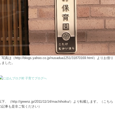
写真は（http://blogs.yahoo.co.jp/nusadua1251/31870169.html）よりお借り
しました。
以下、（http://greenz.jp/2011/11/14/machihoiku/）より転載します。（こちら
の記事も是非ご覧ください）