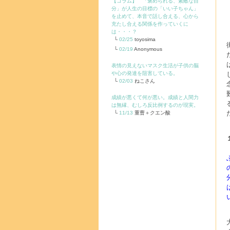
【コラム】 「褒められる、素敵な自
分」が人生の目標の「いい子ちゃん」
を止めて、本音で話し合える、心から
充たし合える関係を作っていくに
は・・・？
02/25
toyosima
02/19
Anonymous
表情の見えないマスク生活が子供の脳
や心の発達を阻害している。
02/03
ねこさん
成績が悪くて何が悪い。成績と人間力
は無縁、むしろ反比例するのが現実。
11/13
重曹＋クエン酸