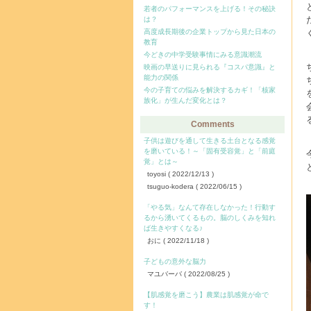
若者のパフォーマンスを上げる！その秘訣
は？
高度成長期後の企業トップから見た日本の
教育
今どきの中学受験事情にみる意識潮流
映画の早送りに見られる『コスパ意識』と
能力の関係
今の子育ての悩みを解決するカギ！「核家
族化」が生んだ変化とは？
Comments
子供は遊びを通して生きる土台となる感覚
を磨いている！～「固有受容覚」と「前庭
覚」とは～
toyosi
( 2022/12/13 )
tsuguo-kodera
( 2022/06/15 )
「やる気」なんて存在しなかった！行動す
るから湧いてくるもの。脳のしくみを知れ
ば生きやすくなる♪
おに
( 2022/11/18 )
子どもの意外な脳力
マユバーバ
( 2022/08/25 )
【肌感覚を磨こう】農業は肌感覚が命で
す！