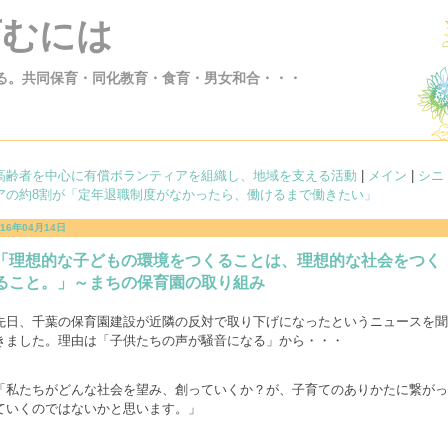
育むには
る。共同保育・同化教育・食育・男女和合・・・
高齢者を中心に有償ボランティアを組織し、地域を支える活動
|
メイン
|
シニ
アの約8割が「定年退職制度がなかったら、働けるまで働きたい」
016年04月14日
「理想的な子どもの環境をつくることは、理想的な社会をつく
ること。」～まちの保育園の取り組み
先日、千葉の保育園建設が近隣の反対で取り下げになったというニュースを聞
きました。理由は「子供たちの声が騒音になる」から・・・
「私たちがどんな社会を望み、創っていくか？が、子育てのありかたに繋がっ
ていくのではないかと思います。」