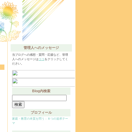
管理人へのメッセージ
当ブログへの感想・質問・応援など、管理
人へのメッセージは
ココ
をクリックしてく
ださい。
Blog内検索
検
索:
プロフィール
家庭・教育の本質を問う：８つの追求テー
マ