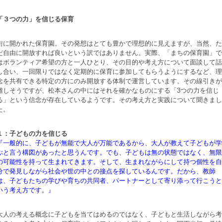
「３つの力」を信じる保育
街に開かれた保育園。その発想はとても豊かで理想的に見えますが、当然、た
だ自由に開放すれば良いという訳ではありません。実際、「まちの保育園」で
はボランティア希望の方と一人ひとり、その目的や考え方について面談して話
し合い、一回限りではなく定期的に保育に参加してもらうようにするなど、理
念を共有できる特定の方にのみ開放する体制で運営しています。その線引きが
難しそうですが、松本さんの中にはそれを確かなものにする「3つの力を信じ
る」という信念が存在しているようです。その考え方と実践について聞きまし
た。
１：子どもの力を信じる
『一般的に、子どもが無能で大人が万能であるから、大人が教えて子どもが学
ぶと言う構図があったと思うんです。でも、子どもは無の状態ではなく、無限
の可能性を持って生まれてきます。そして、生まれながらにして持つ個性を自
分で発見しながら社会や世の中との接点を探しているんです。だから、教師
は、子どもたちの学びや育ちの共同者、パートナーとして寄り添って行こうと
いう考え方です。』
大人の考える概念に子どもを当てはめるのではなく、子どもと生活しながら考