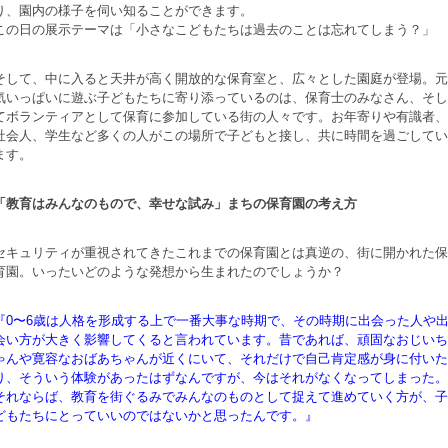
り、園内の様子を伺い知ることができます。
この日の展示テーマは「小さなこどもたちは過去のことは忘れてしまう？」
そして、中に入ると天井が高く開放的な保育室と、広々とした園庭が登場。元
気いっぱいに遊ぶ子どもたちに寄り添っているのは、保育士のみなさん、そし
てボランティアとして保育に参加している街の人々です。お年寄りや有識者、
社会人、学生など多くの人がこの場所で子どもと接し、共に時間を過ごしてい
ます。
「教育はみんなのもので、幸せな試み」まちの保育園の考え方
セキュリティが重視されてきたこれまでの保育園とは真逆の、街に開かれた保
育園。いったいどのような発想から生まれたのでしょうか？
『0〜6歳は人格を形成する上で一番大事な時期で、その時期に出会った人や
会い方が大きく影響してくると言われています。昔であれば、頑固なおじいち
ゃんや寛容なおばあちゃんが近くにいて、それだけで自己肯定感が身に付いた
り、そういう体験があったはずなんですが、今はそれがなくなってしまった。
それならば、教育を街ぐるみでみんなのものとして捉えて進めていく方が、子
どもたちにとっていいのではないかと思ったんです。』