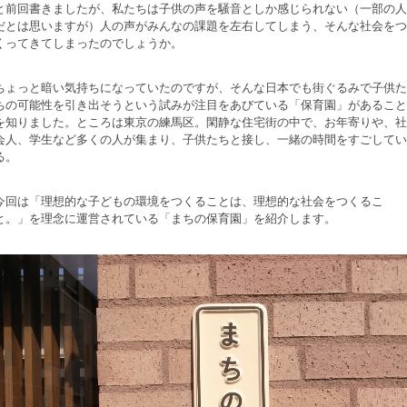
と前回書きましたが、私たちは子供の声を騒音としか感じられない（一部の人
だとは思いますが）人の声がみんなの課題を左右してしまう、そんな社会をつ
くってきてしまったのでしょうか。
ちょっと暗い気持ちになっていたのですが、そんな日本でも街ぐるみで子供た
ちの可能性を引き出そうという試みが注目をあびている「保育園」があること
を知りました。ところは東京の練馬区。閑静な住宅街の中で、お年寄りや、社
会人、学生など多くの人が集まり、子供たちと接し、一緒の時間をすごしてい
る。
今回は「理想的な子どもの環境をつくることは、理想的な社会をつくるこ
と。」を理念に運営されている「まちの保育園」を紹介します。