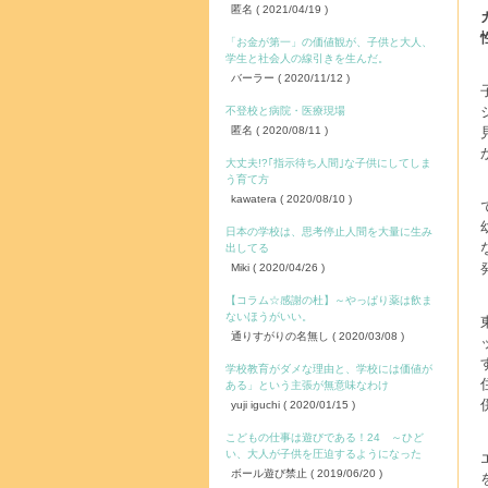
匿名
( 2021/04/19 )
「お金が第一」の価値観が、子供と大人、
学生と社会人の線引きを生んだ。
バーラー
( 2020/11/12 )
不登校と病院・医療現場
匿名
( 2020/08/11 )
大丈夫!?｢指示待ち人間｣な子供にしてしま
う育て方
kawatera
( 2020/08/10 )
日本の学校は、思考停止人間を大量に生み
出してる
Miki
( 2020/04/26 )
【コラム☆感謝の杜】～やっぱり薬は飲ま
ないほうがいい。
通りすがりの名無し
( 2020/03/08 )
学校教育がダメな理由と、学校には価値が
ある」という主張が無意味なわけ
yuji iguchi
( 2020/01/15 )
こどもの仕事は遊びである！24 ～ひど
い、大人が子供を圧迫するようになった
ボール遊び禁止
( 2019/06/20 )