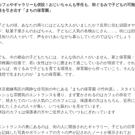
カフェやギャラリーも併設！おじいちゃんも学生も、街ぐるみで子どもの可能
性を引き出す「まちの保育園」
子どもの頃、あなたの周りにはどんな大人がいましたか？近所に住む頑固オヤ
ジ、駄菓子屋さんのおばちゃん、子どもに人気の名物おじさん……。街には顔
見知りの人々がいて、声をかけあいながら暮らしていたのではないでしょう
か。
でも、今の都会の子どもたちには、そんな街の人々がいません。家と保育園・
幼稚園の往復で、若い女性ばかりに囲まれて過ごしているのが現状です。それ
ならば、街ぐるみで子どもを育てる環境を、保育園から作っていこう。そんな
発想で生まれたのが「まちの保育園」です。
東京都練馬区の閑静な住宅街の中にある『まちの保育園 小竹向原』。スタイ
ッシュな雰囲気のエントランスを通り、まず驚かされるのはカフェの存在で
す。焼きたてのパンが人気のこのカフェには、保護者の方はもちろん、近所に
住むたくさんの人々が集い、いつも賑わいを見せています。
併設のカフェは保護者の方やご近所さんでいつもにぎわっています
エントランスの奥にあるのは、街の人に開放されたギャラリー。子どもの日常
を記録した写真やボランティアの方々の声が記されたノートが展示されてお