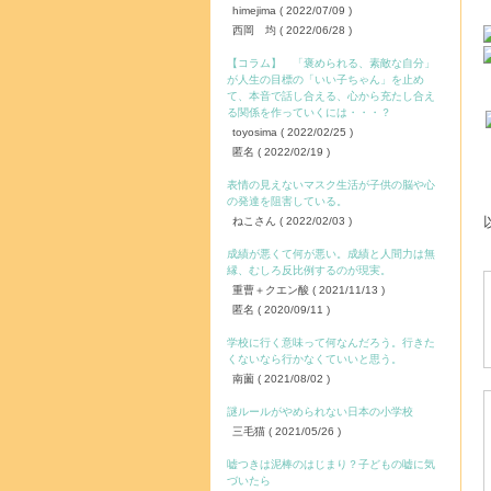
himejima
( 2022/07/09 )
西岡 均
( 2022/06/28 )
【コラム】 「褒められる、素敵な自分」
が人生の目標の「いい子ちゃん」を止め
て、本音で話し合える、心から充たし合え
る関係を作っていくには・・・？
toyosima
( 2022/02/25 )
匿名
( 2022/02/19 )
表情の見えないマスク生活が子供の脳や心
の発達を阻害している。
ねこさん
( 2022/02/03 )
成績が悪くて何が悪い。成績と人間力は無
縁、むしろ反比例するのが現実。
重曹＋クエン酸
( 2021/11/13 )
匿名
( 2020/09/11 )
学校に行く意味って何なんだろう。行きた
くないなら行かなくていいと思う。
南薗
( 2021/08/02 )
謎ルールがやめられない日本の小学校
三毛猫
( 2021/05/26 )
嘘つきは泥棒のはじまり？子どもの嘘に気
づいたら