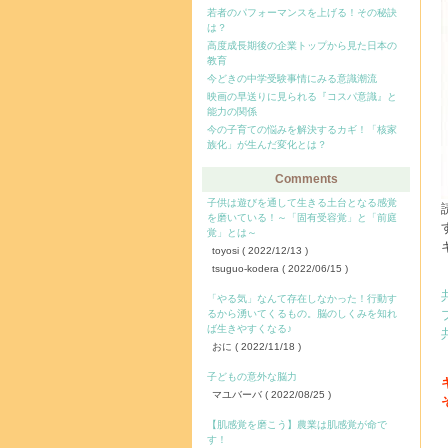
若者のパフォーマンスを上げる！その秘訣
は？
高度成長期後の企業トップから見た日本の
教育
今どきの中学受験事情にみる意識潮流
映画の早送りに見られる『コスパ意識』と
能力の関係
今の子育ての悩みを解決するカギ！「核家
族化」が生んだ変化とは？
Comments
子供は遊びを通して生きる土台となる感覚
を磨いている！～「固有受容覚」と「前庭
覚」とは～
toyosi
( 2022/12/13 )
tsuguo-kodera
( 2022/06/15 )
「やる気」なんて存在しなかった！行動す
るから湧いてくるもの。脳のしくみを知れ
ば生きやすくなる♪
おに
( 2022/11/18 )
子どもの意外な脳力
マユバーバ
( 2022/08/25 )
【肌感覚を磨こう】農業は肌感覚が命で
す！