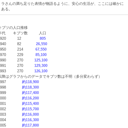
ラさんの満ち足りた表情が物語るように、安心の生活が、ここには確かに
ある。
キブツの人口推移
年代 キブツ数 人口
1920 12
805
1940 82
26,550
1950 214
67,550
1970 229
85,100
1990 270
125,100
1991 270
129,300
1993 270
126,100
以降はグラフからのデータでキブツ数は不明（多分変わらず）
1997
約118,900
1998
約118,300
1999
約117,400
2000
約116,200
2001
約115,400
2002
約115,700
2003
約116,000
2004
約116,300
2005
約117,800