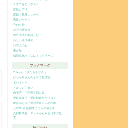
子育てをどうする？
家庭と市場
家庭・教育ニュース
家族のかたち
心の欠陥
教育の新潮流
教育改革の本質とは？
新しい介護事業
日本人の心
未分類
知能進化ってなに？！シリーズ
ブックマーク
2chから子供たちを守ろう！
ぴっかりさんの子育て相談室
るいネット
メルマガ・るい
内閣府 「国民生活白書」
受験勉強法・受験情報総合ブログ
境界例と自己愛の障害からの回復
心理学 総合案内 こころの散歩道
文部科学省「データからみる日本の教
育」
Archives