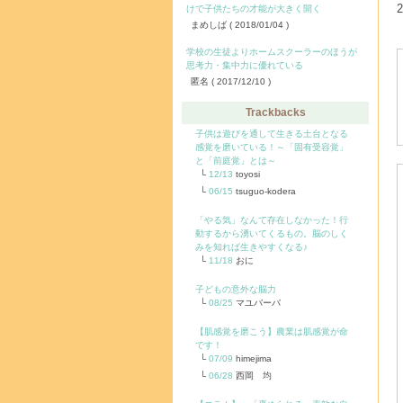
けで子供たちの才能が大きく開く
まめしば
( 2018/01/04 )
学校の生徒よりホームスクーラーのほうが
思考力・集中力に優れている
匿名
( 2017/12/10 )
Trackbacks
子供は遊びを通して生きる土台となる
感覚を磨いている！～「固有受容覚」
と「前庭覚」とは～
12/13
toyosi
06/15
tsuguo-kodera
「やる気」なんて存在しなかった！行
動するから湧いてくるもの。脳のしく
みを知れば生きやすくなる♪
11/18
おに
子どもの意外な脳力
08/25
マユバーバ
【肌感覚を磨こう】農業は肌感覚が命
です！
07/09
himejima
06/28
西岡 均