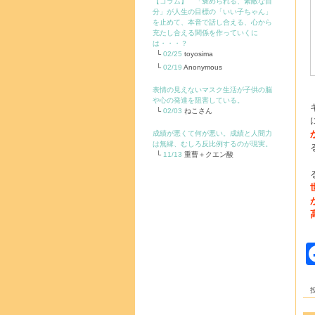
【コラム】 「褒められる、素敵な自
分」が人生の目標の「いい子ちゃん」
を止めて、本音で話し合える、心から
充たし合える関係を作っていくに
は・・・？
02/25
toyosima
02/19
Anonymous
表情の見えないマスク生活が子供の脳
や心の発達を阻害している。
02/03
ねこさん
成績が悪くて何が悪い。成績と人間力
は無縁、むしろ反比例するのが現実。
11/13
重曹＋クエン酸
投