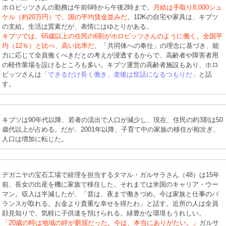
ホロビッツさんの勤務は午前6時から午後2時まで。
月給は手取り8,000シュ
ケル（約20万円）で、国の平均賃金並みだ。
1DKの自宅や家具は、キブツ
の支給。生活は質素だが、表情にはゆとりがある。
キブツでは、65歳以上の住民の6割がホロビッツさんのように働く。全国平
均（12％）と比べ、高い比率だ。
「共同体への奉仕」の理念に基づき、能
力に応じて全員働くべきだとの考えが浸透するからで、高齢者や障害者用
の軽作業場を設けるところも多い。キブツ運営の高齢者施設もあり、ホロ
ビッツさんは
「できるだけ長く働き、老後は世話になるつもりだ」
と話
す。
キブツは90年代以降、若者の流出で人口が減少し、現在、住民の約3割は50
歳代以上が占める。だが、2001年以降、子育て中の家族の移住が相次ぎ、
人口は増加に転じた。
デガニヤの宝石工場で経理を担当するタマル・ガルサラさん（48）は15年
前、長女の出産を機に家族で移住した。それまでは米国のキャリア・ウー
マン。収入は半減したが、「昔は、夜まで働きづめ。今は家族と仕事のバ
ランスが取れる。お金より貴重な幸せを得たわ」と話す。近所の人は全員
顔見知りで、気軽に子供達を預けられる。緑豊かな環境もうれしい。
「20歳の時は地域の絆が窮屈だった。今は、本当にありがたい。」
ガルサ