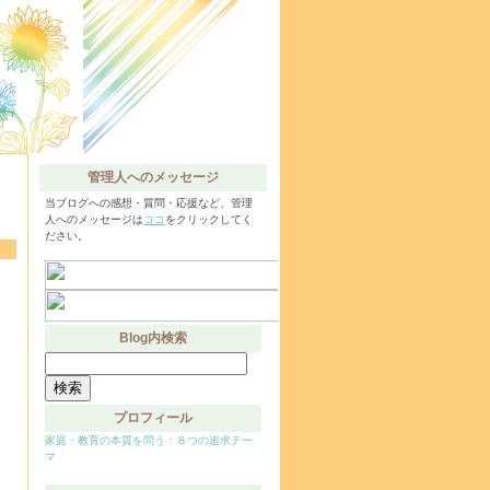
管理人へのメッセージ
当ブログへの感想・質問・応援など、管理
人へのメッセージは
ココ
をクリックしてく
ださい。
Blog内検索
検
索:
プロフィール
家庭・教育の本質を問う：８つの追求テー
マ