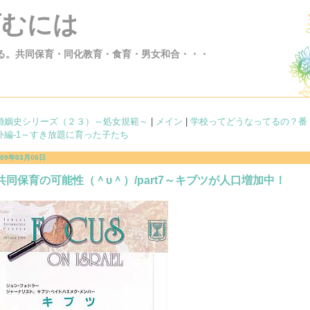
育むには
る。共同保育・同化教育・食育・男女和合・・・
婚姻史シリーズ（２３）～処女規範～
|
メイン
|
学校ってどうなってるの？番
外編-1～すき放題に育った子たち
009年03月06日
共同保育の可能性（＾υ＾）/part7～キブツが人口増加中！