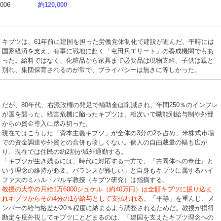
2006
約120,000
キブツは、61年前に建国を担った労働党体制化で建設が進んだ。平時には
国家経済を支え、有事に戦地に赴く「屯田兵エリート」の養成機関でもあ
った。給料ではなく、化粧品から家具まで必要品は現物支給。子供は親と
別れ、集団保育されるのが常で、プライバシーは無きに等しかった。
だが、80年代、右派政権の発足で補助金は削減され、年間250％のインフレ
が国を襲った。経営危機に陥ったキブツは、相次いで職能別給与制や外部
からの資金導入に踏み切った。
現在ではこうした「資本主義キブツ」が全体の3分の2を占め、米株式市場
での資金調達や外資との合併も珍しくない。個人の自由裁量の幅も広が
り、現在では住民の約2割が域外通勤する。
「キブツが生き残るには、時代に対応する一方で、『共同体への奉仕』と
いう理念の維持が必要。バランスが難しい」と自身もキブツに属するハイ
ファ大のミハル・パルギ教授（キブツ研究）は指摘する。
教授の大学の月給1万6000シュケル（約40万円）は全額キブツに振り込ま
れキブツからその4分の1が給与として支払われる。
「平等」を重んじ、メ
ンバーの給与格差が20％程度に納まるよう調整されるためだ。教授が損得
勘定を度外視してキブツにとどまるのは、「建国を支えたキブツ理念への