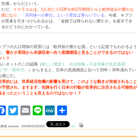
共感」からだという。
ただ、
イスラエルは、1人当たりGDPが約2万9000ドルと欧州並みの豊かな
国になり
、
「共同体への奉仕」という理念は薄らいでいる。
今後、キブツ
が若者を引きつけられるかは、「金銭では得られない豊かさ」を提示でき
るかどうかにかかっている。
キブツの人口増加の背景には「欧州並の豊かな国」という記述でもわかるよう
に、
豊かさ実現から本源収束へ向う意識潮流と見ることができるのではない
か！？
るいネットのこの認識（
新しい潮流１ 社会捨象→不全捨象の充足基調
（’70・’80年代）
）からすると、日本の意識潮流と比べて20年～30年遅れてい
る感じだ。
世界的には、世界経済危機の影響を受けて、このような動きが加速されること
が予想され、ますます、先陣を行く日本の行動が世界的に注目される可能性が
高まったということも言えるのではないか！？
Facebook
Twitter
Email
Line
MeWe
共
有
稿者 sashow : 2009年03月06日
List