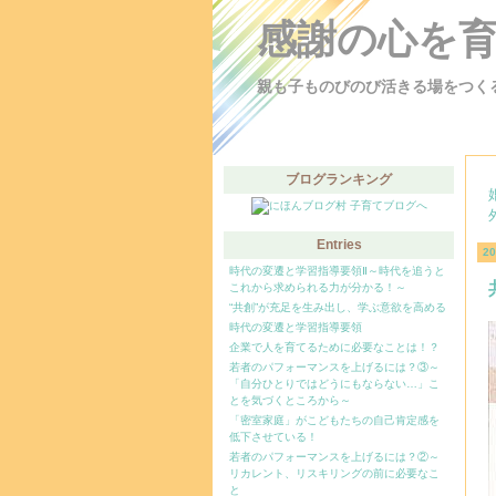
感謝の心を
親も子ものびのび活きる場をつく
ブログランキング
Entries
2
時代の変遷と学習指導要領Ⅱ～時代を追うと
これから求められる力が分かる！～
“共創”が充足を生み出し、学ぶ意欲を高める
時代の変遷と学習指導要領
企業で人を育てるために必要なことは！？
若者のパフォーマンスを上げるには？③～
「自分ひとりではどうにもならない…」こ
とを気づくところから～
「密室家庭」がこどもたちの自己肯定感を
低下させている！
若者のパフォーマンスを上げるには？②～
リカレント、リスキリングの前に必要なこ
と