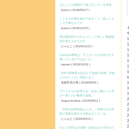
ほんとうは強制力で成り立っている学校
bueno
( 2019/05/17 )
こどもの仕事は遊びである！１～遊ぶこと
こそ大事なのです
bueno
( 2018/12/15 )
明治期庶民がどのようにして新しい家族制
度を受け入れたのか
にゃんこ
( 2018/12/15 )
詰め込み教育は、子どもたちの生命力さえ
奪っているのではないか。
inputer
( 2018/10/31 )
【NPO理事長が語る】不登校の実態、学校
に行きたくない理由とは？
未就学児の母
( 2018/09/05 )
子どもたちの好奇心を、社会と繋がった学
びへ導くのが教育の役割。
tsuguo-kodera
( 2018/08/11 )
「研究の結果宿題はムダ」～世界の公立学
校で宿題を廃止する動きがでている。
にゃんた
( 2018/05/13 )
ゆとり世代は大活躍～詰め込みをやめるだ