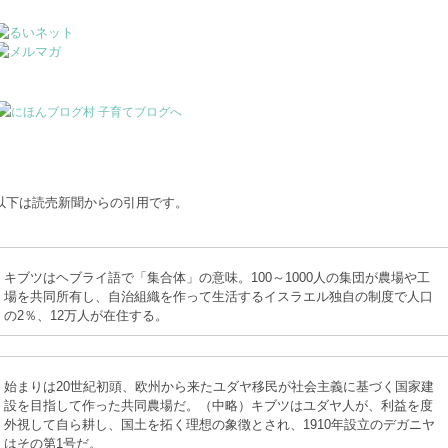
以下は読売新聞からの引用です。
キブツはヘブライ語で「集合体」の意味。100～1000人の集団が農場や工
場を共同所有し、自治組織を作って生活するイスラエル独自の制度で人口
の2％、12万人が在住する。
始まりは20世紀初頭、欧州から来たユダヤ移民が社会主義に基づく国家建
設を目指して作った共同農場だ。（中略）キブツはユダヤ人が、利益を度
外視して自ら耕し、国土を拓く理想の象徴とされ、1910年設立のデガニヤ
はその第1号だ。