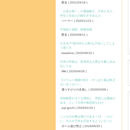
匿名
( 2021/04/19 )
「お金が第一」の価値観が、子供と大人、
学生と社会人の線引きを生んだ。
バーラー
( 2020/11/12 )
不登校と病院・医療現場
匿名
( 2020/08/11 )
大丈夫!?｢指示待ち人間｣な子供にしてしま
う育て方
kawatera
( 2020/08/10 )
日本の学校は、思考停止人間を大量に生み
出してる
Miki
( 2020/04/26 )
【コラム☆感謝の杜】～やっぱり薬は飲ま
ないほうがいい。
通りすがりの名無し
( 2020/03/08 )
学校教育がダメな理由と、学校には価値が
ある」という主張が無意味なわけ
yuji iguchi
( 2020/01/15 )
こどもの仕事は遊びである！24 ～ひど
い、大人が子供を圧迫するようになった
ボール遊び禁止
( 2019/06/20 )