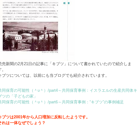
読売新聞の2月21日の記事に「キブツ」について書かれていたので紹介しま
す。
キブツについては、以前にも当ブログでも紹介されています。
共同保育の可能性（＾υ＾）/part4～共同保育事例：イスラエルの生産共同体
ブツの「子どもの家」
共同保育の可能性（＾υ＾）/part6～共同保育事例：“キブツ”の事例補足
キブツは2001年から人口増加に反転したようです。
それは一体なぜでしょう？