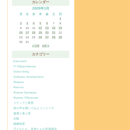
カレンダー
2009年3月
月
火
水
木
金
土
日
1
2
3
4
5
6
7
8
9
10
11
12
13
14
15
16
17
18
19
20
21
22
23
24
25
26
27
28
29
30
31
« 2月
4月 »
カテゴリー
Education
IT Образование
Sober living
Software development
Новини
キ
Финтех
Форекс Брокеры
Форекс Обучение
メディアと教育
体の声を聞いてみようシリーズ
健康と食と医
全般
婚姻制度
子どもたち、若者たちの意識潮流