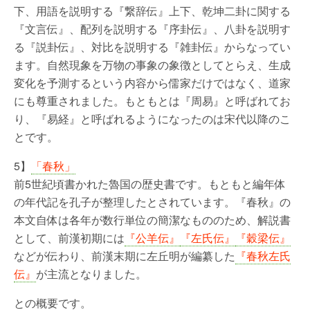
下、用語を説明する『繋辞伝』上下、乾坤二卦に関する
『文言伝』、配列を説明する『序卦伝』、八卦を説明す
る『説卦伝』、対比を説明する『雑卦伝』からなってい
ます。自然現象を万物の事象の象徴としてとらえ、生成
変化を予測するという内容から儒家だけではなく、道家
にも尊重されました。もともとは『周易』と呼ばれてお
り、『易経』と呼ばれるようになったのは宋代以降のこ
とです。
5】
「春秋」
前5世紀頃書かれた魯国の歴史書です。もともと編年体
の年代記を孔子が整理したとされています。『春秋』の
本文自体は各年が数行単位の簡潔なもののため、解説書
として、前漢初期には
『公羊伝』
『左氏伝』
『穀梁伝』
などが伝わり、前漢末期に左丘明が編纂した
『春秋左氏
伝』
が主流となりました。
との概要です。