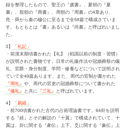
録を整理したもので、聖王の『虞書』、夏朝の『夏
書』、殷朝の『商書』、周朝の『周書』の4章あり、
尭・舜から秦の穆公に至るまで全58篇で構成さていま
す。もともとは『書』あるいは『尚書』と呼ばれいまし
た。
3】
「礼記」
・前漢末期頃書かれた【礼】（戦国以前の制度・習慣）
が説明された書物です。日常の礼儀作法や冠婚葬祭の儀
礼、官爵・身分制度、学問・修養などについて説明され
ていて全49篇あります。また、周代の官制が書かれた
『周礼』
や、周代の官吏の冠婚葬祭について書かれた
『儀礼』
と共に
『三礼』
と呼ばれています。
4】
「易経」
・前700頃書かれた古代の占術理論書です。64卦を説明
する『経』とその解説の『十翼』で構成されていて、十
翼は、卦に関する『彖伝』上下、爻に関する『象伝』上