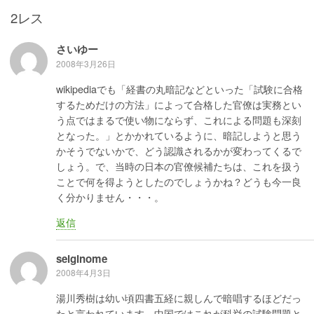
k
2レス
さいゆー
2008年3月26日
wikipediaでも「経書の丸暗記などといった「試験に合格
するためだけの方法」によって合格した官僚は実務とい
う点ではまるで使い物にならず、これによる問題も深刻
となった。」とかかれているように、暗記しようと思う
かそうでないかで、どう認識されるかが変わってくるで
しょう。で、当時の日本の官僚候補たちは、これを扱う
ことで何を得ようとしたのでしょうかね？どうも今一良
く分かりません・・・。
返信
seiginome
2008年4月3日
湯川秀樹は幼い頃四書五経に親しんで暗唱するほどだっ
たと言われています。中国ではこれが科挙の試験問題と