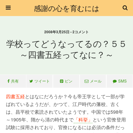
感謝の心を育むには
2008年3月25日 • 2コメント
学校ってどうなってるの？５５
～四書五経ってなに？～
共有
ツイート
ピン
メール
SMS
四書五経
とはなにだろうか？今も帝王学として一部が学
ばれているようだが、かつて、江戸時代の藩校、古く
は、昌平校で素読されていたようです。中国では598年
～1905年、隋から清の時代まで
「科挙」
という官僚登用
試験に採用されており、官僚になるには必須の条件だっ