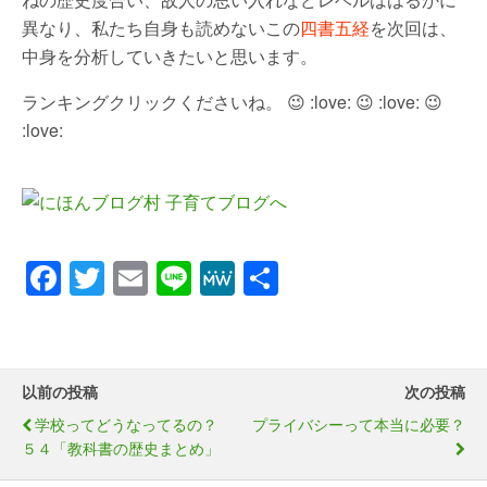
異なり、私たち自身も読めないこの
四書五経
を次回は、
中身を分析していきたいと思います。
ランキングクリックくださいね。 😉 :love: 😉 :love: 😉
:love:
F
T
E
Li
M
共
a
wi
m
n
e
有
c
tt
ail
e
W
e
er
e
以前の投稿
次の投稿
b
学校ってどうなってるの？
プライバシーって本当に必要？
o
５４「教科書の歴史まとめ」
o