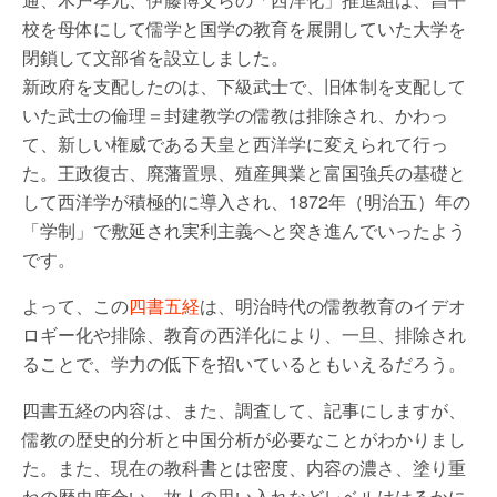
校を母体にして儒学と国学の教育を展開していた大学を
閉鎖して文部省を設立しました。
新政府を支配したのは、下級武士で、旧体制を支配して
いた武士の倫理＝封建教学の儒教は排除され、かわっ
て、新しい権威である天皇と西洋学に変えられて行っ
た。王政復古、廃藩置県、殖産興業と富国強兵の基礎と
して西洋学が積極的に導入され、1872年（明治五）年の
「学制」で敷延され実利主義へと突き進んでいったよう
です。
よって、この
四書五経
は、明治時代の儒教教育のイデオ
ロギー化や排除、教育の西洋化により、一旦、排除され
ることで、学力の低下を招いているともいえるだろう。
四書五経の内容は、また、調査して、記事にしますが、
儒教の歴史的分析と中国分析が必要なことがわかりまし
た。また、現在の教科書とは密度、内容の濃さ、塗り重
ねの歴史度合い、故人の思い入れなどレベルははるかに