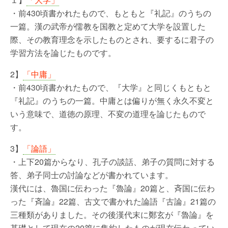
・前430頃書かれたもので、もともと『礼記』のうちの
一篇。漢の武帝が儒教を国教と定めて大学を設置した
際、その教育理念を示したものとされ、要するに君子の
学習方法を論じたものです。
2】
「中庸」
・前430頃書かれたもので、『大学』と同じくもともと
『礼記』のうちの一篇。中庸とは偏りが無く永久不変と
いう意味で、道徳の原理、不変の道理を論じたもので
す。
3】
「論語」
・上下20篇からなり、孔子の談話、弟子の質問に対する
答、弟子同士の討論などが書かれています。
漢代には、魯国に伝わった『魯論』20篇と、斉国に伝わ
った『斉論』22篇、古文で書かれた論語『古論』21篇の
三種類がありました。その後漢代末に鄭玄が『魯論』を
基礎として現在の20篇に集約したものが現在伝わってい