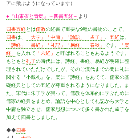
アに飛ぶようになっています）
●『山東省と青島』～四書五経～
より
四書五経
とは
儒教
の経書で重要な9種の書物のことで、
四書
は、
「大学」
「中庸」
「論語」
「孟子」
、
五経
は、
「詩経」
「書経」
「礼記」
「易経」
「春秋」
です。
「楽
経」
を入れて
「六経」
と呼ばれることもあるようです。
もともと
孔子
の時代には、詩経、書経、易経が明確に整
理されていただけでしたが、そのご漢代までの間に礼に
関する『小戴礼』を、楽に『詩経』をあてて、儒家の基
礎経典としての五経が尊重されるようになりました。ま
た、宋代に朱子学が興って、儒教を体系的に学ぶために
儒家の経典をまとめ、論語を中心として礼記から大学と
中庸を独立させ、儒家思想について多く書かれた孟子を
加えて四書としました。
◆◆
四書
１】
「大学」