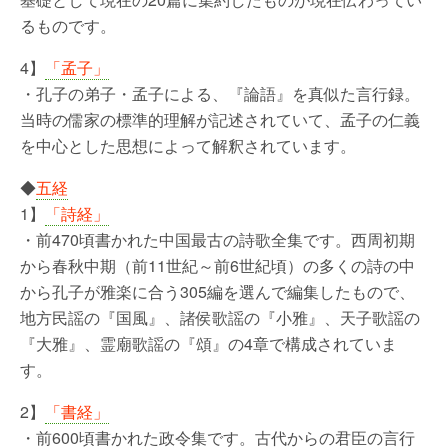
るものです。
4】
「孟子」
・孔子の弟子・孟子による、『論語』を真似た言行録。
当時の儒家の標準的理解が記述されていて、孟子の仁義
を中心とした思想によって解釈されています。
◆
五経
1】
「詩経」
・前470頃書かれた中国最古の詩歌全集です。西周初期
から春秋中期（前11世紀～前6世紀頃）の多くの詩の中
から孔子が雅楽に合う305編を選んで編集したもので、
地方民謡の『国風』、諸侯歌謡の『小雅』、天子歌謡の
『大雅』、霊廟歌謡の『頌』の4章で構成されていま
す。
2】
「書経」
・前600頃書かれた政令集です。古代からの君臣の言行