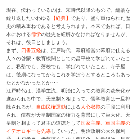
現在、伝わっているのは、宋時代以降のもので、編纂を
繰り返したいわゆる
【経典】
であり、塗り重ねられた歴
史の積み重ねであると考えられます。本来であれば、日
本における
儒学
の歴史を紐解かなければなりませんが、
それは、後日としましょう。
まず、
四書五経
は、江戸時代、幕府経営の幕府に仕える
人々の啓蒙・教育機関としての昌平校で学ばれていたこ
と。私塾でも、藩校でも、学ばれていたこと。寺子屋
は、後期になってからこれを学ぼうとするところもあっ
たとかなかったとか･･･
江戸時代は、漢学主流、明治に入っての教育の欧米化が
進められる中で、天皇制と相まって、儒学教育は一旦排
除されるが、
自由民権運動
による
人心収攬
の手段に利用
され、儒教が天皇制国家の権力を背景にして巨大化、天
皇制と相まって君主の道徳として
国家主義、軍国主義の
イデオロギーを先導
していった。明治政府の大久保利
通、木戸孝允、伊藤博文らの「西洋化」推進組は、昌平