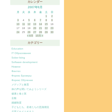
カレンダー
2007年9月
月
火
水
木
金
土
日
1
2
3
4
5
6
7
8
9
10
11
12
13
14
15
16
17
18
19
20
21
22
23
24
25
26
27
28
29
30
« 8月
10月 »
カテゴリー
Education
IT Образование
Sober living
Software development
Новини
Финтех
Форекс Брокеры
Форекс Обучение
メディアと教育
体の声を聞いてみようシリーズ
健康と食と医
全般
婚姻制度
子どもたち、若者たちの意識潮流
子育てをどうする？