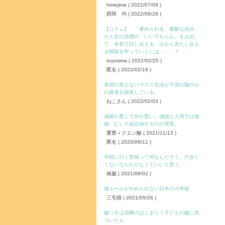
himejima
( 2022/07/09 )
西岡 均
( 2022/06/28 )
【コラム】 「褒められる、素敵な自分」
が人生の目標の「いい子ちゃん」を止め
て、本音で話し合える、心から充たし合え
る関係を作っていくには・・・？
toyosima
( 2022/02/25 )
匿名
( 2022/02/19 )
表情の見えないマスク生活が子供の脳や心
の発達を阻害している。
ねこさん
( 2022/02/03 )
成績が悪くて何が悪い。成績と人間力は無
縁、むしろ反比例するのが現実。
重曹＋クエン酸
( 2021/11/13 )
匿名
( 2020/09/11 )
学校に行く意味って何なんだろう。行きた
くないなら行かなくていいと思う。
南薗
( 2021/08/02 )
謎ルールがやめられない日本の小学校
三毛猫
( 2021/05/26 )
嘘つきは泥棒のはじまり？子どもの嘘に気
づいたら