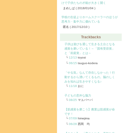
けで子供たちの才能が大きく開く
まめしば
( 2018/01/04 )
学校の生徒よりホームスクーラーのほうが
思考力・集中力に優れている
匿名
( 2017/12/10 )
Trackbacks
子供は遊びを通して生きる土台となる
感覚を磨いている！～「固有受容覚」
と「前庭覚」とは～
12/13
toyosi
06/15
tsuguo-kodera
「やる気」なんて存在しなかった！行
動するから湧いてくるもの。脳のしく
みを知れば生きやすくなる♪
11/18
おに
子どもの意外な脳力
08/25
マユバーバ
【肌感覚を磨こう】農業は肌感覚が命
です！
07/09
himejima
06/28
西岡 均