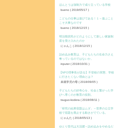
ほんとうは強制力で成り立っている学校
bueno
( 2019/05/17 )
こどもの仕事は遊びである！１～遊ぶこと
こそ大事なのです
bueno
( 2018/12/15 )
明治期庶民がどのようにして新しい家族制
度を受け入れたのか
にゃんこ
( 2018/12/15 )
詰め込み教育は、子どもたちの生命力さえ
奪っているのではないか。
inputer
( 2018/10/31 )
【NPO理事長が語る】不登校の実態、学校
に行きたくない理由とは？
未就学児の母
( 2018/09/05 )
子どもたちの好奇心を、社会と繋がった学
びへ導くのが教育の役割。
tsuguo-kodera
( 2018/08/11 )
「研究の結果宿題はムダ」～世界の公立学
校で宿題を廃止する動きがでている。
にゃんた
( 2018/05/13 )
ゆとり世代は大活躍～詰め込みをやめるだ