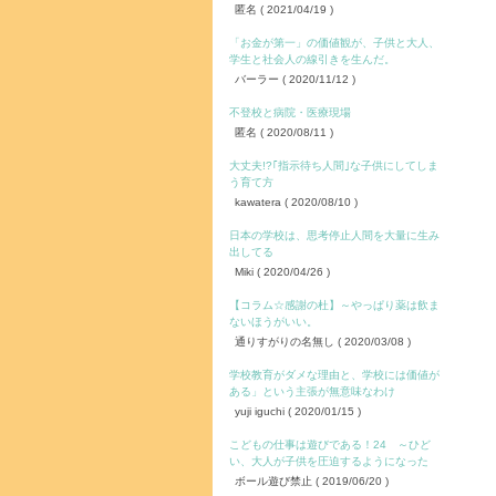
匿名
( 2021/04/19 )
「お金が第一」の価値観が、子供と大人、
学生と社会人の線引きを生んだ。
バーラー
( 2020/11/12 )
不登校と病院・医療現場
匿名
( 2020/08/11 )
大丈夫!?｢指示待ち人間｣な子供にしてしま
う育て方
kawatera
( 2020/08/10 )
日本の学校は、思考停止人間を大量に生み
出してる
Miki
( 2020/04/26 )
【コラム☆感謝の杜】～やっぱり薬は飲ま
ないほうがいい。
通りすがりの名無し
( 2020/03/08 )
学校教育がダメな理由と、学校には価値が
ある」という主張が無意味なわけ
yuji iguchi
( 2020/01/15 )
こどもの仕事は遊びである！24 ～ひど
い、大人が子供を圧迫するようになった
ボール遊び禁止
( 2019/06/20 )