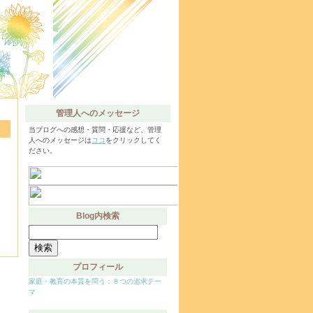
管理人へのメッセージ
当ブログへの感想・質問・応援など、管理
人へのメッセージは
ココ
をクリックしてく
ださい。
Blog内検索
検
索:
プロフィール
家庭・教育の本質を問う：８つの追求テー
マ