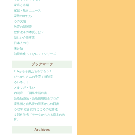
家庭と市場
家庭・教育ニュース
家族のかたち
心の欠陥
教育の新潮流
教育改革の本質とは？
新しい介護事業
日本人の心
未分類
知能進化ってなに？！シリーズ
ブックマーク
2chから子供たちを守ろう！
ぴっかりさんの子育て相談室
るいネット
メルマガ・るい
内閣府 「国民生活白書」
受験勉強法・受験情報総合ブログ
境界例と自己愛の障害からの回復
心理学 総合案内 こころの散歩道
文部科学省「データからみる日本の教
育」
Archives