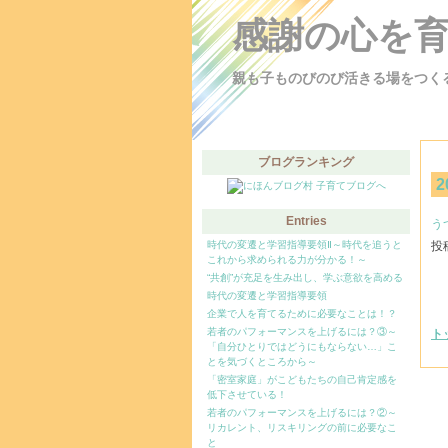
感謝の心を
親も子ものびのび活きる場をつく
ブログランキング
2
Entries
う
時代の変遷と学習指導要領Ⅱ～時代を追うと
投稿
これから求められる力が分かる！～
“共創”が充足を生み出し、学ぶ意欲を高める
時代の変遷と学習指導要領
企業で人を育てるために必要なことは！？
若者のパフォーマンスを上げるには？③～
ト
「自分ひとりではどうにもならない…」こ
とを気づくところから～
「密室家庭」がこどもたちの自己肯定感を
低下させている！
若者のパフォーマンスを上げるには？②～
リカレント、リスキリングの前に必要なこ
と