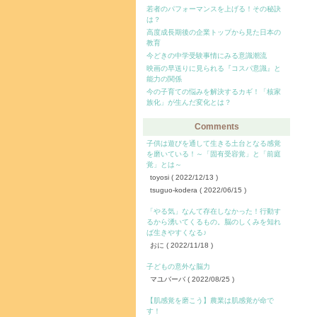
若者のパフォーマンスを上げる！その秘訣
は？
高度成長期後の企業トップから見た日本の
教育
今どきの中学受験事情にみる意識潮流
映画の早送りに見られる『コスパ意識』と
能力の関係
今の子育ての悩みを解決するカギ！「核家
族化」が生んだ変化とは？
Comments
子供は遊びを通して生きる土台となる感覚
を磨いている！～「固有受容覚」と「前庭
覚」とは～
toyosi
( 2022/12/13 )
tsuguo-kodera
( 2022/06/15 )
「やる気」なんて存在しなかった！行動す
るから湧いてくるもの。脳のしくみを知れ
ば生きやすくなる♪
おに
( 2022/11/18 )
子どもの意外な脳力
マユバーバ
( 2022/08/25 )
【肌感覚を磨こう】農業は肌感覚が命で
す！