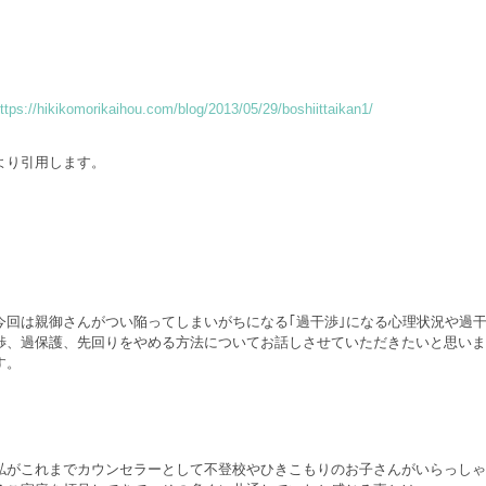
ttps://hikikomorikaihou.com/blog/2013/05/29/boshiittaikan1/
より引用します。
今回は親御さんがつい陥ってしまいがちになる｢過干渉｣になる心理状況や過
渉、過保護、先回りをやめる方法についてお話しさせていただきたいと思いま
す。
私がこれまでカウンセラーとして不登校やひきこもりのお子さんがいらっしゃ