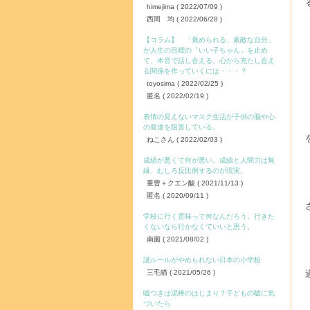
himejima
( 2022/07/09 )
西岡 均
( 2022/06/28 )
【コラム】 「褒められる、素敵な自分」
が人生の目標の「いい子ちゃん」を止め
て、本音で話し合える、心から充たし合え
る関係を作っていくには・・・？
toyosima
( 2022/02/25 )
匿名
( 2022/02/19 )
表情の見えないマスク生活が子供の脳や心
の発達を阻害している。
ねこさん
( 2022/02/03 )
成績が悪くて何が悪い。成績と人間力は無
縁、むしろ反比例するのが現実。
重曹＋クエン酸
( 2021/11/13 )
匿名
( 2020/09/11 )
学校に行く意味って何なんだろう。行きた
くないなら行かなくていいと思う。
南薗
( 2021/08/02 )
謎ルールがやめられない日本の小学校
三毛猫
( 2021/05/26 )
嘘つきは泥棒のはじまり？子どもの嘘に気
づいたら