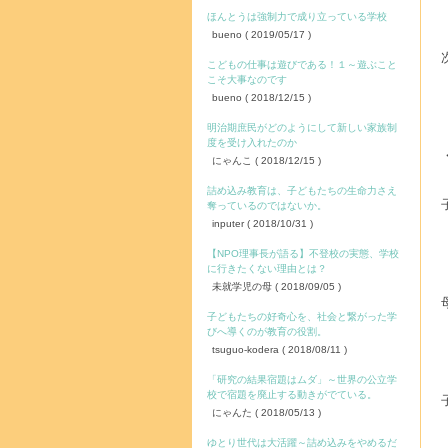
ほんとうは強制力で成り立っている学校
bueno
( 2019/05/17 )
こどもの仕事は遊びである！１～遊ぶこと
こそ大事なのです
bueno
( 2018/12/15 )
明治期庶民がどのようにして新しい家族制
度を受け入れたのか
にゃんこ
( 2018/12/15 )
詰め込み教育は、子どもたちの生命力さえ
奪っているのではないか。
inputer
( 2018/10/31 )
【NPO理事長が語る】不登校の実態、学校
に行きたくない理由とは？
未就学児の母
( 2018/09/05 )
子どもたちの好奇心を、社会と繋がった学
びへ導くのが教育の役割。
tsuguo-kodera
( 2018/08/11 )
「研究の結果宿題はムダ」～世界の公立学
校で宿題を廃止する動きがでている。
にゃんた
( 2018/05/13 )
ゆとり世代は大活躍～詰め込みをやめるだ