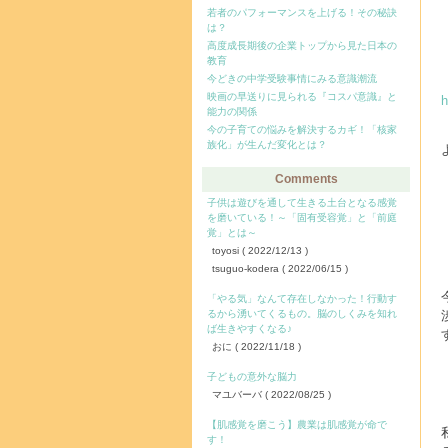
若者のパフォーマンスを上げる！その秘訣
は？
高度成長期後の企業トップから見た日本の
教育
今どきの中学受験事情にみる意識潮流
映画の早送りに見られる『コスパ意識』と
h
能力の関係
今の子育ての悩みを解決するカギ！「核家
族化」が生んだ変化とは？
Comments
子供は遊びを通して生きる土台となる感覚
を磨いている！～「固有受容覚」と「前庭
覚」とは～
toyosi
( 2022/12/13 )
tsuguo-kodera
( 2022/06/15 )
「やる気」なんて存在しなかった！行動す
るから湧いてくるもの。脳のしくみを知れ
ば生きやすくなる♪
おに
( 2022/11/18 )
子どもの意外な脳力
マユバーバ
( 2022/08/25 )
【肌感覚を磨こう】農業は肌感覚が命で
す！