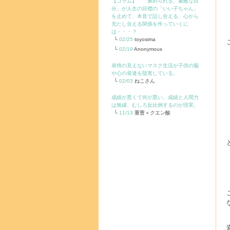
【コラム】 「褒められる、素敵な自
分」が人生の目標の「いい子ちゃん」
を止めて、本音で話し合える、心から
充たし合える関係を作っていくに
は・・・？
02/25
toyosima
02/19
Anonymous
表情の見えないマスク生活が子供の脳
や心の発達を阻害している。
02/03
ねこさん
成績が悪くて何が悪い。成績と人間力
は無縁、むしろ反比例するのが現実。
11/13
重曹＋クエン酸