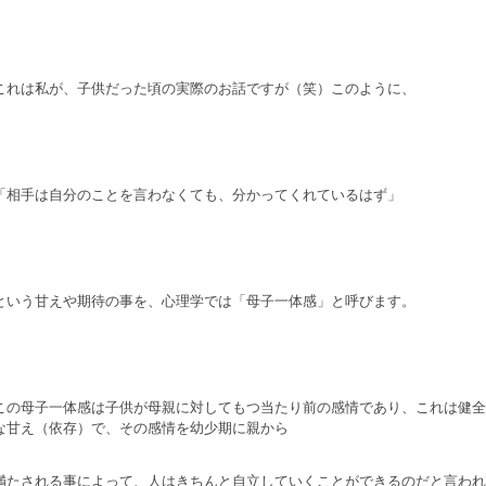
これは私が、子供だった頃の実際のお話ですが（笑）このように、
「相手は自分のことを言わなくても、分かってくれているはず」
という甘えや期待の事を、心理学では「母子一体感」と呼びます。
この母子一体感は子供が母親に対してもつ当たり前の感情であり、これは健全
な甘え（依存）で、その感情を幼少期に親から
満たされる事によって、人はきちんと自立していくことができるのだと言われ