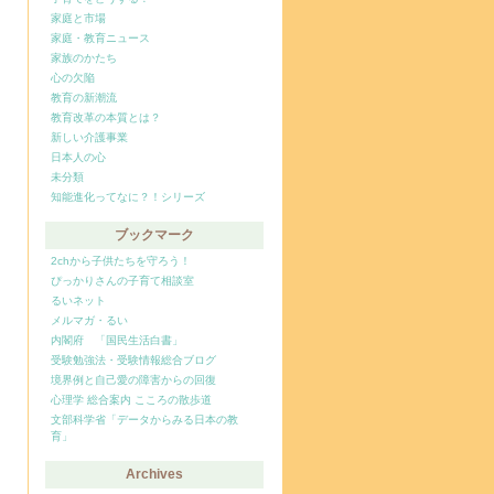
家庭と市場
家庭・教育ニュース
家族のかたち
心の欠陥
教育の新潮流
教育改革の本質とは？
新しい介護事業
日本人の心
未分類
知能進化ってなに？！シリーズ
ブックマーク
2chから子供たちを守ろう！
ぴっかりさんの子育て相談室
るいネット
メルマガ・るい
内閣府 「国民生活白書」
受験勉強法・受験情報総合ブログ
境界例と自己愛の障害からの回復
心理学 総合案内 こころの散歩道
文部科学省「データからみる日本の教
育」
Archives