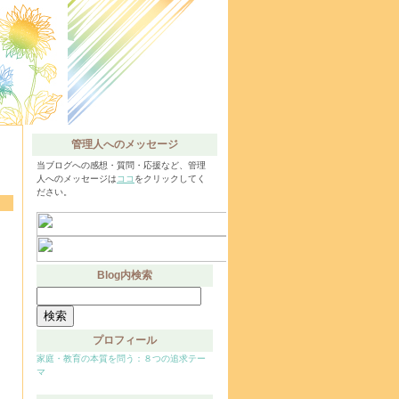
管理人へのメッセージ
当ブログへの感想・質問・応援など、管理
人へのメッセージは
ココ
をクリックしてく
ださい。
Blog内検索
検
索:
プロフィール
家庭・教育の本質を問う：８つの追求テー
マ