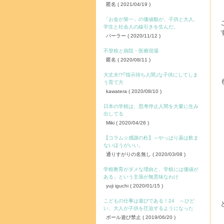
匿名
( 2021/04/19 )
「お金が第一」の価値観が、子供と大人、
学生と社会人の線引きを生んだ。
バーラー
( 2020/11/12 )
不登校と病院・医療現場
匿名
( 2020/08/11 )
大丈夫!?｢指示待ち人間｣な子供にしてしま
う育て方
kawatera
( 2020/08/10 )
日本の学校は、思考停止人間を大量に生み
出してる
Miki
( 2020/04/26 )
【コラム☆感謝の杜】～やっぱり薬は飲ま
ないほうがいい。
通りすがりの名無し
( 2020/03/08 )
学校教育がダメな理由と、学校には価値が
ある」という主張が無意味なわけ
yuji iguchi
( 2020/01/15 )
こどもの仕事は遊びである！24 ～ひど
い、大人が子供を圧迫するようになった
ボール遊び禁止
( 2019/06/20 )