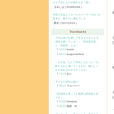
けで子供たちの才能が大きく開く
まめしば
( 2018/01/04 )
学校の生徒よりホームスクーラーのほうが
思考力・集中力に優れている
匿名
( 2017/12/10 )
Trackbacks
子供は遊びを通して生きる土台となる
感覚を磨いている！～「固有受容覚」
と「前庭覚」とは～
12/13
toyosi
06/15
tsuguo-kodera
「やる気」なんて存在しなかった！行
動するから湧いてくるもの。脳のしく
みを知れば生きやすくなる♪
11/18
おに
子どもの意外な脳力
08/25
マユバーバ
【肌感覚を磨こう】農業は肌感覚が命
です！
07/09
himejima
06/28
西岡 均