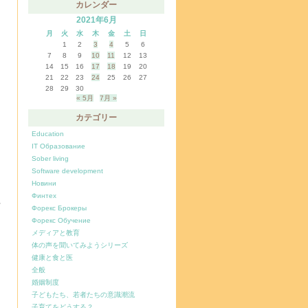
カレンダー
2021年6月
月
火
水
木
金
土
日
1
2
3
4
5
6
7
8
9
10
11
12
13
14
15
16
17
18
19
20
21
22
23
24
25
26
27
28
29
30
« 5月
7月 »
カテゴリー
Education
IT Образование
Sober living
Software development
Новини
Финтех
干
Форекс Брокеры
Форекс Обучение
メディアと教育
体の声を聞いてみようシリーズ
健康と食と医
全般
婚姻制度
子どもたち、若者たちの意識潮流
子育てをどうする？