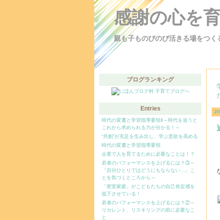
感謝の心を
親も子ものびのび活きる場をつく
ブログランキング
Entries
2
時代の変遷と学習指導要領Ⅱ～時代を追うと
これから求められる力が分かる！～
“共創”が充足を生み出し、学ぶ意欲を高める
時代の変遷と学習指導要領
企業で人を育てるために必要なことは！？
若者のパフォーマンスを上げるには？③～
「自分ひとりではどうにもならない…」こ
とを気づくところから～
「密室家庭」がこどもたちの自己肯定感を
低下させている！
若者のパフォーマンスを上げるには？②～
リカレント、リスキリングの前に必要なこ
と