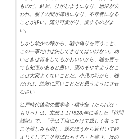
ものだ。結局、ひがむようになり、恩愛が失
われ、親子の間が疎遠になり、不孝者になる
ことが多い。随分可愛がり、愛するのがよ
い。
しかし幼少の時から、嘘や偽りを言うこと、
この一事だけは決してさせてはいけない。幼
いときは何をしてもかわいいから、嘘を言っ
ても知恵があると思い、褒めそやすようなこ
とは大変よくないことだ。小児の時から、嘘
だけは、絶対に悪いことだと思うようにさせ
なさい。
江戸時代後期の国学者・橘守部（たちばな・
もりべ）は、文政１１(1828)年に著した『侍問
雑記』で、「子は手塩にかけて親しく養って
こそ親しみも増し、親のほうから近付いて睦
まじくしてこそ尊ばれもする」と書き、次の