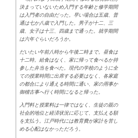
決まっていないため入門する年齢と修学期間
は入門者の自由だった。早い場合は五歳、普
通は七か八歳で入門した。男子が十二、三
歳、女子は十三、四歳まで通った。就学期間
は六年ぐらいだろうか。
だいたい午前八時から午後二時まで。昼食は
十二時。給食はなく、家に帰って食べるか持
参した弁当を食べた。現代の学校のように全
ての授業時間に出席する必要はなく、各家庭
の都合により通える時間に通い、家の用事か
御稽古事へ行く時間になると帰った。
入門料と授業料は一律ではなく、生徒の親の
社会的地位と経済状況に応じて、支払える額
を支払う。江戸時代には教育費が家計を苦し
める心配はなかっただろう。