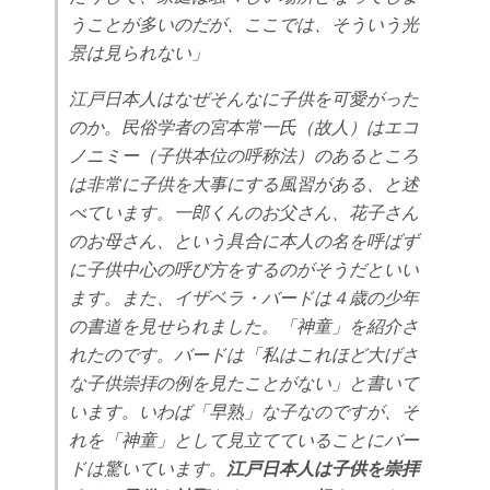
うことが多いのだが、ここでは、そういう光
景は見られない」
江戸日本人はなぜそんなに子供を可愛がった
のか。民俗学者の宮本常一氏（故人）はエコ
ノニミー（子供本位の呼称法）のあるところ
は非常に子供を大事にする風習がある、と述
べています。一郎くんのお父さん、花子さん
のお母さん、という具合に本人の名を呼ばず
に子供中心の呼び方をするのがそうだといい
ます。また、イザベラ・バードは４歳の少年
の書道を見せられました。「神童」を紹介さ
れたのです。バードは「私はこれほど大げさ
な子供崇拝の例を見たことがない」と書いて
います。いわば「早熟」な子なのですが、そ
れを「神童」として見立てていることにバー
ドは驚いています。
江戸日本人は子供を崇拝