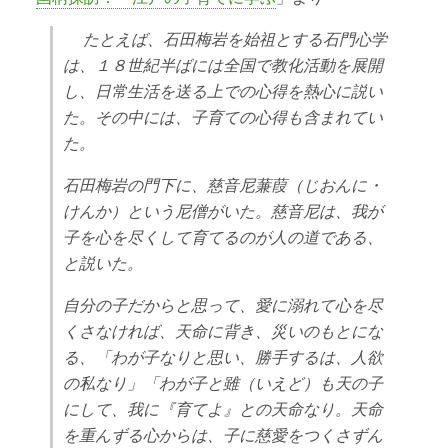
たとえば、石田梅岩を始祖とする石門心学
は、１８世紀半ばには全国で教化活動を展開
し、日常生活を送る上での心得を熱心に説い
た。その中には、子育ての心得も含まれてい
た。
石田梅岩の門下に、慈音尼蒹葭（じおんに・
けんか）という尼僧がいた。慈音尼は、我が
子を心を尽くして育てるのが人の道である、
と説いた。
自分の子だからと思って、愛に溺れて心を尽
くさなければ、天命に背き、災いのもとにな
る、「わが子なりと思い、勝手するは、人欲
の私なり」「わが子と雖（いえど）も天の子
にして、我に『育てよ』との天命なり。天命
を重んずる心からは、子に慈愛をつくさずん