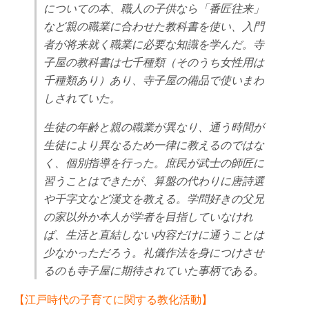
についての本、職人の子供なら「番匠往来」
など親の職業に合わせた教科書を使い、入門
者が将来就く職業に必要な知識を学んだ。寺
子屋の教科書は七千種類（そのうち女性用は
千種類あり）あり、寺子屋の備品で使いまわ
しされていた。
生徒の年齢と親の職業が異なり、通う時間が
生徒により異なるため一律に教えるのではな
く、個別指導を行った。庶民が武士の師匠に
習うことはできたが、算盤の代わりに唐詩選
や千字文など漢文を教える。学問好きの父兄
の家以外か本人が学者を目指していなけれ
ば、生活と直結しない内容だけに通うことは
少なかっただろう。礼儀作法を身につけさせ
るのも寺子屋に期待されていた事柄である。
【江戸時代の子育てに関する教化活動】