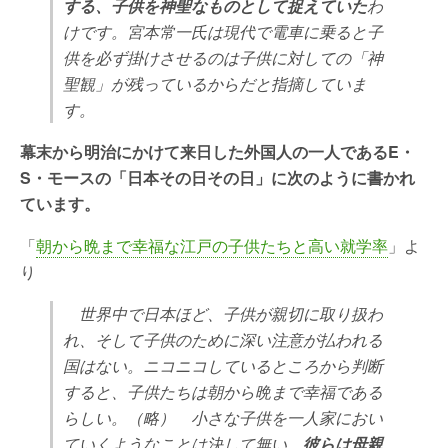
する、子供を神聖なものとして捉えていた
わ
けです。宮本常一氏は現代で電車に乗ると子
供を必ず掛けさせるのは子供に対しての「神
聖観」が残っているからだと指摘していま
す。
幕末から明治にかけて来日した外国人の一人であるE・
S・モースの「日本その日その日」に次のように書かれ
ています。
「
朝から晩まで幸福な江戸の子供たちと高い就学率
」よ
り
世界中で日本ほど、子供が親切に取り扱わ
れ、そして子供のために深い注意が払われる
国はない。ニコニコしているところから判断
すると、子供たちは朝から晩まで幸福である
らしい。（略） 小さな子供を一人家におい
ていくようなことは決して無い。
彼らは母親