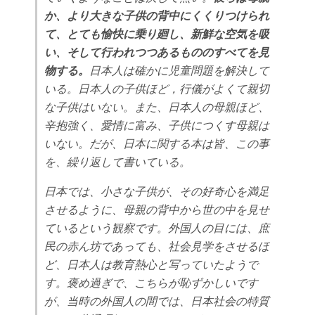
か、より大きな子供の背中にくくりつけられ
て、とても愉快に乗り廻し、新鮮な空気を吸
い、そして行われつつあるもののすべてを見
物する。
日本人は確かに児童問題を解決して
いる。日本人の子供ほど，行儀がよくて親切
な子供はいない。また、日本人の母親ほど、
辛抱強く、愛情に富み、子供につくす母親は
いない。だが、日本に関する本は皆、この事
を、繰り返して書いている。
日本では、小さな子供が、その好奇心を満足
させるように、母親の背中から世の中を見せ
ているという観察です。外国人の目には、庶
民の赤ん坊であっても、社会見学をさせるほ
ど、日本人は教育熱心と写っていたようで
す。褒め過ぎで、こちらが恥ずかしいです
が、当時の外国人の間では、日本社会の特質