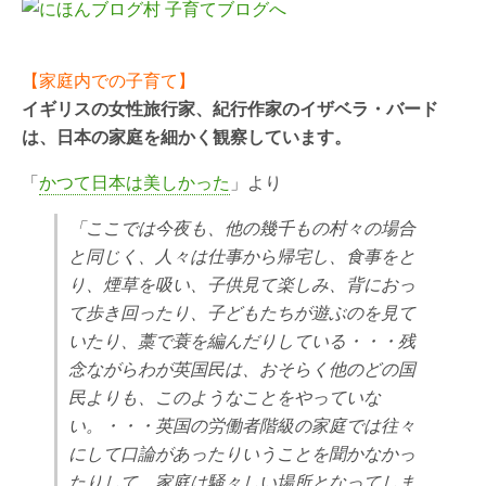
【家庭内での子育て】
イギリスの女性旅行家、紀行作家のイザベラ・バード
は、日本の家庭を細かく観察しています。
「
かつて日本は美しかった
」より
「ここでは今夜も、他の幾千もの村々の場合
と同じく、人々は仕事から帰宅し、食事をと
り、煙草を吸い、子供見て楽しみ、背におっ
て歩き回ったり、子どもたちが遊ぶのを見て
いたり、藁で蓑を編んだりしている・・・残
念ながらわが英国民は、おそらく他のどの国
民よりも、このようなことをやっていな
い。・・・英国の労働者階級の家庭では往々
にして口論があったりいうことを聞かなかっ
たりして、家庭は騒々しい場所となってしま