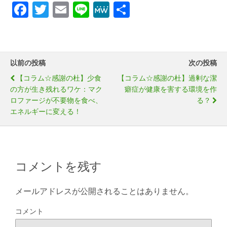
F
T
E
Li
M
共
a
wi
m
n
e
有
c
tt
ail
e
W
e
er
e
以前の投稿
次の投稿
b
【コラム☆感謝の杜】少食
【コラム☆感謝の杜】過剰な潔
o
の方が生き残れるワケ：マク
癖症が健康を害する環境を作
ロファージが不要物を食べ、
る？
o
エネルギーに変える！
k
コメントを残す
メールアドレスが公開されることはありません。
コメント