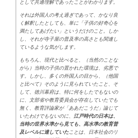
として共通理解であったことがわかります。
それは外国人の考え過ぎであって、かなり良
く解釈したとしても、単に「子供の好奇心を
満たしてあげたい」というだけのこと。しか
し、それが寺子屋の普及率の高さとも関連し
ているような気がします。
もちろん、現代と比べると、（当然のことな
がら）当時の子供の置かれた環境は、劣悪で
す。しかし、多くの外国人の目から、（他国
と比べて）そのように見られていたこと、そ
して、徳川幕府は、特に何をしたでもないの
に、文部省や教育委員会が存在していたでも
無く、教育評論家が「ああだこうだ」論じて
いたわけでもないのに、
江戸時代の日本は、
当時の世界水準から見ても、高水準の教育普
及レベルに達していた
ことは、日本社会のリ