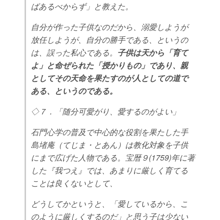
ばあるべからず」と教えた。
自分が作った子供なのだから、溺愛しようが
放任しようが、自分の勝手である、というの
は、誤った私心である。
子供は天から「育て
よ」と命ぜられた「授かりもの」であり、親
としてその天命を果たすのが人としての道で
ある、というのである。
◇７．「随分可愛がり、愛するのがよい」
石門心学の普及で中心的な役割を果たした手
島堵庵（てじま・とあん）は教化対象を子供
にまで広げた人物である。宝暦９(1759)年に著
した『我つえ』では、あまりに厳しく育てる
ことは良くないとして、
どうしてかというと、「愛しているから、こ
のように厳しくするのだ」と思う子は少ない