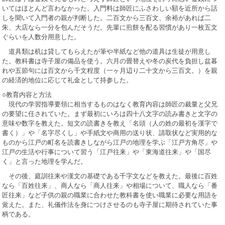
いてはほとんど言わなかった。入門料は師匠にふさわしい額を近所から話
しを聞いて入門者の親が判断した。二百文から三百文、余裕があれば二
朱、大店なら一分を包んだそうだ。先輩に煎餅を配る習慣があり一枚五文
ぐらいを人数分用意した。
道具類は机は貸してもらえたが筆や半紙など他の道具は生徒が用意し
た。教科書は寺子屋の備品を使う。六月の畳替えや冬の炭代を負担し盆暮
れや五節句には百文から千文程度（一ヶ月辺り二十文から三百文。）を親
の経済的地位に応じて礼金として持参した。
○教育内容と方法
現代の学習指導要領に相当するものはなく教育内容は師匠の裁量と父兄
の要望に任されていた。まず最初にいろは四十八文字の読み書きと文字の
意味や数字を教えた。短文の読書きを教え「名頭（人の姓の最初を漢字で
書く）」や「名字尽くし」や手紙文や商用の送り状、請取状など実用的な
ものから江戸の町名を読書きしながら江戸の地理を学ぶ「江戸方角尽」や
江戸の生活や行事について習う「江戸往来」や「東海道往来」や「国尽
く」と言った地理を学んだ。
その後、庭訓往来や漢文の基礎である千字文などを教えた。最後に百姓
なら「百姓往来」、商人なら「商人往来」や相場について、職人なら「番
匠往来」など子供の親の職業に合わせた教科書を使い職業に必要な用語を
覚えた。また、礼儀作法を身につけさせるのも寺子屋に期待されていた事
柄である。