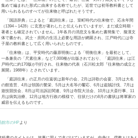
集めて編まれた形式に由来する名称でしたが、近世では初等教科書として
用いられるものすべてが往来物と呼ばれたそうです。
「国語辞典」によると「庭訓往来」は、室町時代の往来物で、応永年間
（1394～1428）に玄恵が著わしたと伝えられていますが、まだ成立時期・
著者とも確定されていません。1年各月の消息文を集めた書簡集で、擬漢文
体で書かれ、武士・庶民の生活上必要な用語が網羅され、江戸時代には寺
子屋の教科書として広く用いられたものです。
「往来物」は、平安時代の藤原明衡による「明衡往来」を最初として、
一条兼良の「尺素往来」など7,000種が出版されており、「庭訓往来」は江
戸時代に約170版が刊行され、往来物の代表（石川松太郎『往来物の成立と
展開』1988年）とされています。
「庭訓往来」の正月の往返状は新年の会、2月は詩歌の会宴、3月は大名
の館造営、4月は領国の繁栄、5月は大名等の饗応、6月は盗賊討伐、7月は
遊技競技会、8月は司法訴訟関連、9月は寺院大法会、10月は大斎行事、11
月は病気治療、12月は地方行政の模様で、往状だけの8月の書状は将軍家の
威容を伝えるものです。
函館市のHP
より
教科書のタイトルは、故事に因んで名づけていますが、中身は、儒教とはあん