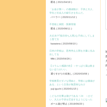
匿名
( 2021/04/19 )
「お金が第一」の価値観が、子供と大人、
学生と社会人の線引きを生んだ。
バーラー
( 2020/11/12 )
不登校と病院・医療現場
匿名
( 2020/08/11 )
大丈夫!?｢指示待ち人間｣な子供にしてしま
う育て方
kawatera
( 2020/08/10 )
日本の学校は、思考停止人間を大量に生み
出してる
Miki
( 2020/04/26 )
【コラム☆感謝の杜】～やっぱり薬は飲ま
ないほうがいい。
通りすがりの名無し
( 2020/03/08 )
学校教育がダメな理由と、学校には価値が
ある」という主張が無意味なわけ
yuji iguchi
( 2020/01/15 )
こどもの仕事は遊びである！24 ～ひど
い、大人が子供を圧迫するようになった
ボール遊び禁止
( 2019/06/20 )