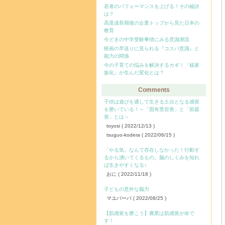
若者のパフォーマンスを上げる！その秘訣
は？
高度成長期後の企業トップから見た日本の
教育
今どきの中学受験事情にみる意識潮流
映画の早送りに見られる『コスパ意識』と
能力の関係
今の子育ての悩みを解決するカギ！「核家
族化」が生んだ変化とは？
Comments
子供は遊びを通して生きる土台となる感覚
を磨いている！～「固有受容覚」と「前庭
覚」とは～
toyosi
( 2022/12/13 )
tsuguo-kodera
( 2022/06/15 )
「やる気」なんて存在しなかった！行動す
るから湧いてくるもの。脳のしくみを知れ
ば生きやすくなる♪
おに
( 2022/11/18 )
子どもの意外な脳力
マユバーバ
( 2022/08/25 )
【肌感覚を磨こう】農業は肌感覚が命で
す！