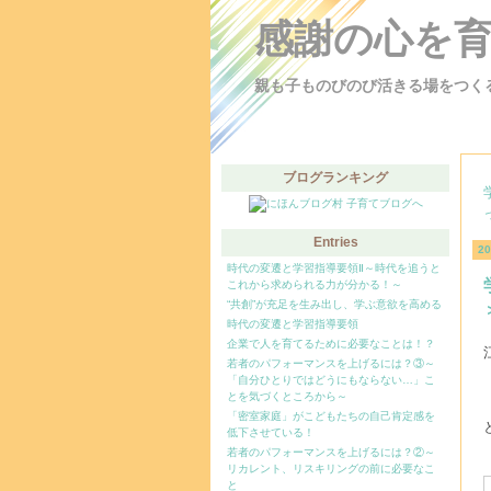
感謝の心を
親も子ものびのび活きる場をつく
ブログランキング
Entries
2
時代の変遷と学習指導要領Ⅱ～時代を追うと
これから求められる力が分かる！～
“共創”が充足を生み出し、学ぶ意欲を高める
時代の変遷と学習指導要領
企業で人を育てるために必要なことは！？
若者のパフォーマンスを上げるには？③～
「自分ひとりではどうにもならない…」こ
とを気づくところから～
「密室家庭」がこどもたちの自己肯定感を
低下させている！
若者のパフォーマンスを上げるには？②～
リカレント、リスキリングの前に必要なこ
と