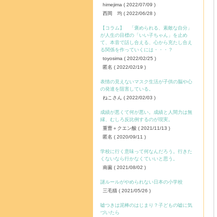
himejima
( 2022/07/09 )
西岡 均
( 2022/06/28 )
【コラム】 「褒められる、素敵な自分」
が人生の目標の「いい子ちゃん」を止め
て、本音で話し合える、心から充たし合え
る関係を作っていくには・・・？
toyosima
( 2022/02/25 )
匿名
( 2022/02/19 )
表情の見えないマスク生活が子供の脳や心
の発達を阻害している。
ねこさん
( 2022/02/03 )
成績が悪くて何が悪い。成績と人間力は無
縁、むしろ反比例するのが現実。
重曹＋クエン酸
( 2021/11/13 )
匿名
( 2020/09/11 )
学校に行く意味って何なんだろう。行きた
くないなら行かなくていいと思う。
南薗
( 2021/08/02 )
謎ルールがやめられない日本の小学校
三毛猫
( 2021/05/26 )
嘘つきは泥棒のはじまり？子どもの嘘に気
づいたら