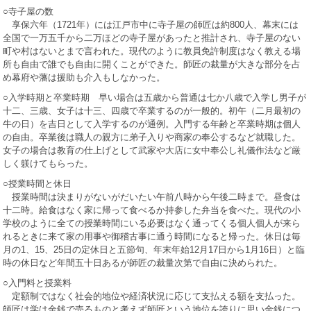
○寺子屋の数
享保六年（1721年）には江戸市中に寺子屋の師匠は約800人、幕末には
全国で一万五千から二万ほどの寺子屋があったと推計され、寺子屋のない
町や村はないとまで言われた。現代のように教員免許制度はなく教える場
所も自由で誰でも自由に開くことができた。師匠の裁量が大きな部分を占
め幕府や藩は援助も介入もしなかった。
○入学時期と卒業時期 早い場合は五歳から普通は七か八歳で入学し男子が
十二、三歳、女子は十三、四歳で卒業するのが一般的。初午（二月最初の
牛の日）を吉日として入学するのが通例。入門する年齢と卒業時期は個人
の自由。卒業後は職人の親方に弟子入りや商家の奉公するなど就職した。
女子の場合は教育の仕上げとして武家や大店に女中奉公し礼儀作法など厳
しく躾けてもらった。
○授業時間と休日
授業時間は決まりがないがだいたい午前八時から午後二時まで。昼食は
十二時。給食はなく家に帰って食べるか持参した弁当を食べた。現代の小
学校のように全ての授業時間にいる必要はなく通ってくる個人個人が来ら
れるときに来て家の用事や御稽古事に通う時間になると帰った。休日は毎
月の1、15、25日の定休日と五節句、年末年始12月17日から1月16日）と臨
時の休日など年間五十日あるが師匠の裁量次第で自由に決められた。
○入門料と授業料
定額制ではなく社会的地位や経済状況に応じて支払える額を支払った。
師匠は学は金銭で売るものと考えず師匠という地位を誇りに思い金銭につ