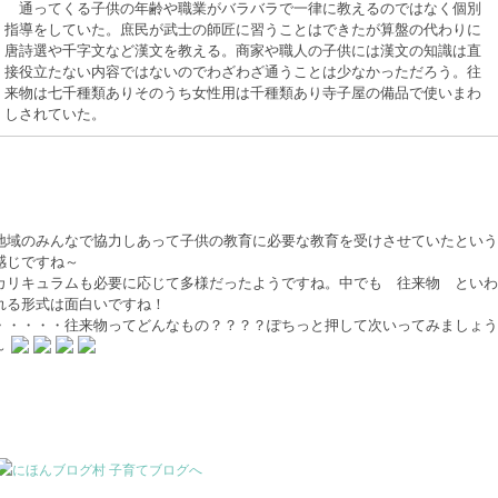
通ってくる子供の年齢や職業がバラバラで一律に教えるのではなく個別
指導をしていた。庶民が武士の師匠に習うことはできたが算盤の代わりに
唐詩選や千字文など漢文を教える。商家や職人の子供には漢文の知識は直
接役立たない内容ではないのでわざわざ通うことは少なかっただろう。往
来物は七千種類ありそのうち女性用は千種類あり寺子屋の備品で使いまわ
しされていた。
地域のみんなで協力しあって子供の教育に必要な教育を受けさせていたという
感じですね～
カリキュラムも必要に応じて多様だったようですね。中でも 往来物 といわ
れる形式は面白いですね！
・・・・・往来物ってどんなもの？？？？ぽちっと押して次いってみましょう
～