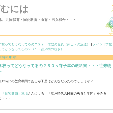
育むには
る。共同保育・同化教育・食育・男女和合・・・
学校ってどうなってるの？２９ 儒教の普及（武士への浸透）
|
メイン
|
学校
ってどうなってるの？３１（往来物の続き）
007年11月18日
学校ってどうなってるの？３０＜寺子屋の教科書・・・往来物
＞
江戸時代の教育機関である寺子屋はどんなだったのでしょうか？
「剣客商売」道場
さんによる 「江戸時代の民間の教育と学問」をみる
と・・・