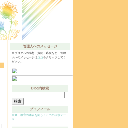
管理人へのメッセージ
当ブログへの感想・質問・応援など、管理
人へのメッセージは
ココ
をクリックしてく
ださい。
Blog内検索
検
索:
プロフィール
家庭・教育の本質を問う：８つの追求テー
マ