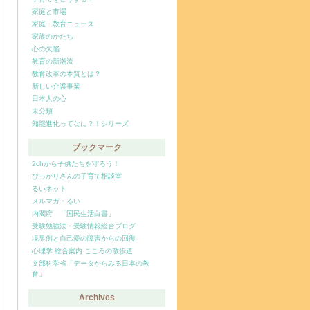
家庭と市場
家庭・教育ニュース
家族のかたち
心の欠陥
教育の新潮流
教育改革の本質とは？
新しい介護事業
日本人の心
未分類
知能進化ってなに？！シリーズ
ブックマーク
2chから子供たちを守ろう！
ぴっかりさんの子育て相談室
るいネット
メルマガ・るい
内閣府 「国民生活白書」
受験勉強法・受験情報総合ブログ
境界例と自己愛の障害からの回復
心理学 総合案内 こころの散歩道
文部科学省「データからみる日本の教
育」
Archives