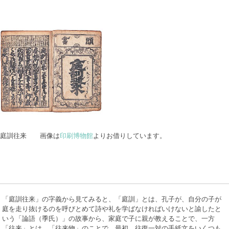
↑庭訓往来 画像は
印刷博物館
よりお借りしています。
「庭訓往来」の字義から見てみると、「庭訓」とは、孔子が、自分の子が
庭を走り抜けるのを呼びとめて詩や礼を学ばなければいけないと諭したと
いう「論語（季氏）」の故事から、家庭で子に親が教えることで、一方
「往来」とは、「往来物」のことで、最初、往復一対の手紙文をいくつも