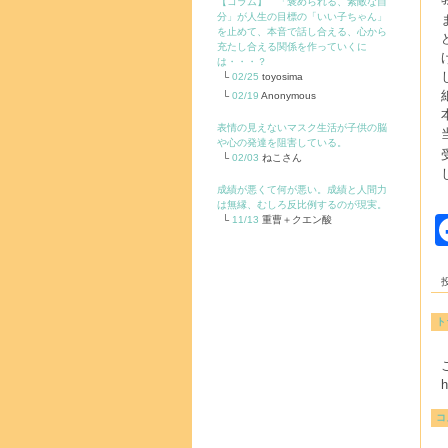
【コラム】 「褒められる、素敵な自
分」が人生の目標の「いい子ちゃん」
を止めて、本音で話し合える、心から
充たし合える関係を作っていくに
は・・・？
02/25
toyosima
02/19
Anonymous
表情の見えないマスク生活が子供の脳
や心の発達を阻害している。
02/03
ねこさん
成績が悪くて何が悪い。成績と人間力
は無縁、むしろ反比例するのが現実。
11/13
重曹＋クエン酸
投
ト
h
コ