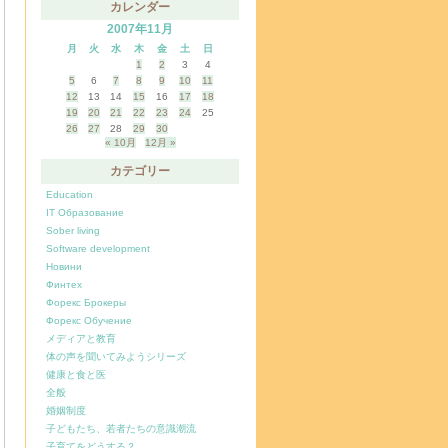
カレンダー
2007年11月
月
火
水
木
金
土
日
1
2
3
4
5
6
7
8
9
10
11
12
13
14
15
16
17
18
19
20
21
22
23
24
25
26
27
28
29
30
« 10月
12月 »
カテゴリー
Education
IT Образование
Sober living
Software development
Новини
Финтех
Форекс Брокеры
Форекс Обучение
メディアと教育
体の声を聞いてみようシリーズ
健康と食と医
全般
婚姻制度
子どもたち、若者たちの意識潮流
子育てをどうする？