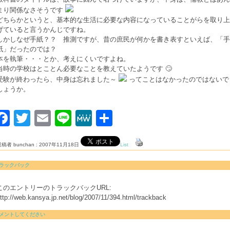
まり関係なさそうです
どちらかというと、基本的な生活に必要な内容になっていることがらを取り上
げていると言うかんじですね。
しかしなぜ手紙？？ 推測ですが、昔の庶民が何かを書き表すといえば、「手
紙」だったのでは？
本を執筆・・・とか、考えにくいですよね。
当時の学校はとことん必要なことを教えていたようです 🙄
受験が終わったら、中身は忘れました～
ってことはなかったのではないで
しょうか。
Facebook
Twitter
Email
Line
MeWe
共
有
稿者 bunchan : 2007年11月18日
List
ラックバック
このエントリーのトラックバックURL:
ttp://web.kansya.jp.net/blog/2007/11/394.html/trackback
メントしてください