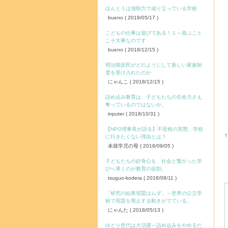
ほんとうは強制力で成り立っている学校
bueno
( 2019/05/17 )
こどもの仕事は遊びである！１～遊ぶこと
こそ大事なのです
bueno
( 2018/12/15 )
明治期庶民がどのようにして新しい家族制
度を受け入れたのか
にゃんこ
( 2018/12/15 )
詰め込み教育は、子どもたちの生命力さえ
奪っているのではないか。
inputer
( 2018/10/31 )
【NPO理事長が語る】不登校の実態、学校
に行きたくない理由とは？
未就学児の母
( 2018/09/05 )
子どもたちの好奇心を、社会と繋がった学
びへ導くのが教育の役割。
tsuguo-kodera
( 2018/08/11 )
「研究の結果宿題はムダ」～世界の公立学
校で宿題を廃止する動きがでている。
にゃんた
( 2018/05/13 )
ゆとり世代は大活躍～詰め込みをやめるだ