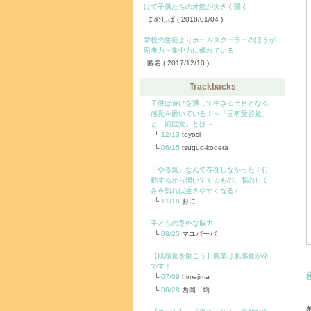
けで子供たちの才能が大きく開く
まめしば
( 2018/01/04 )
学校の生徒よりホームスクーラーのほうが
思考力・集中力に優れている
匿名
( 2017/12/10 )
Trackbacks
子供は遊びを通して生きる土台となる
感覚を磨いている！～「固有受容覚」
と「前庭覚」とは～
12/13
toyosi
06/15
tsuguo-kodera
「やる気」なんて存在しなかった！行
動するから湧いてくるもの。脳のしく
みを知れば生きやすくなる♪
11/18
おに
子どもの意外な脳力
08/25
マユバーバ
【肌感覚を磨こう】農業は肌感覚が命
です！
07/09
himejima
06/28
西岡 均